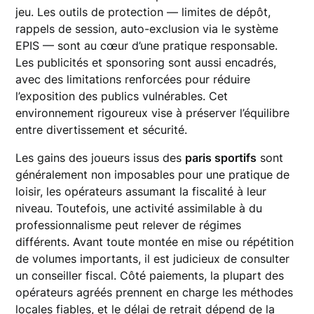
jeu. Les outils de protection — limites de dépôt,
rappels de session, auto-exclusion via le système
EPIS — sont au cœur d’une pratique responsable.
Les publicités et sponsoring sont aussi encadrés,
avec des limitations renforcées pour réduire
l’exposition des publics vulnérables. Cet
environnement rigoureux vise à préserver l’équilibre
entre divertissement et sécurité.
Les gains des joueurs issus des
paris sportifs
sont
généralement non imposables pour une pratique de
loisir, les opérateurs assumant la fiscalité à leur
niveau. Toutefois, une activité assimilable à du
professionnalisme peut relever de régimes
différents. Avant toute montée en mise ou répétition
de volumes importants, il est judicieux de consulter
un conseiller fiscal. Côté paiements, la plupart des
opérateurs agréés prennent en charge les méthodes
locales fiables, et le délai de retrait dépend de la