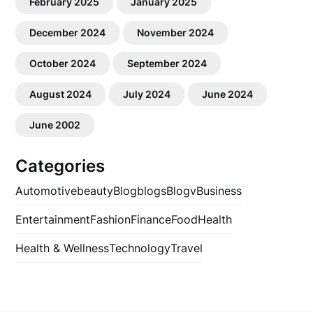
February 2025
January 2025
December 2024
November 2024
October 2024
September 2024
August 2024
July 2024
June 2024
June 2002
Categories
Automotive
beauty
Blog
blogs
Blogv
Business
Entertainment
Fashion
Finance
Food
Health
Health & Wellness
Technology
Travel