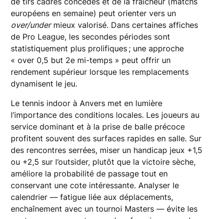
de tirs cadrés concédés et de la fraîcheur (matchs
européens en semaine) peut orienter vers un
over/under
mieux valorisé. Dans certaines affiches
de Pro League, les secondes périodes sont
statistiquement plus prolifiques ; une approche
« over 0,5 but 2e mi-temps » peut offrir un
rendement supérieur lorsque les remplacements
dynamisent le jeu.
Le tennis indoor à Anvers met en lumière
l’importance des conditions locales. Les joueurs au
service dominant et à la prise de balle précoce
profitent souvent des surfaces rapides en salle. Sur
des rencontres serrées, miser un handicap jeux +1,5
ou +2,5 sur l’outsider, plutôt que la victoire sèche,
améliore la probabilité de passage tout en
conservant une cote intéressante. Analyser le
calendrier — fatigue liée aux déplacements,
enchaînement avec un tournoi Masters — évite les