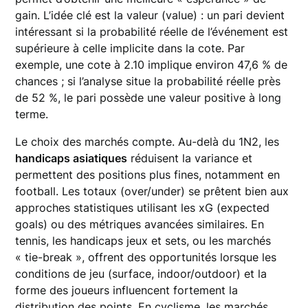
gain. L’idée clé est la valeur (value) : un pari devient
intéressant si la probabilité réelle de l’événement est
supérieure à celle implicite dans la cote. Par
exemple, une cote à 2.10 implique environ 47,6 % de
chances ; si l’analyse situe la probabilité réelle près
de 52 %, le pari possède une valeur positive à long
terme.
Le choix des marchés compte. Au-delà du 1N2, les
handicaps asiatiques
réduisent la variance et
permettent des positions plus fines, notamment en
football. Les totaux (over/under) se prêtent bien aux
approches statistiques utilisant les xG (expected
goals) ou des métriques avancées similaires. En
tennis, les handicaps jeux et sets, ou les marchés
« tie-break », offrent des opportunités lorsque les
conditions de jeu (surface, indoor/outdoor) et la
forme des joueurs influencent fortement la
distribution des points. En cyclisme, les marchés