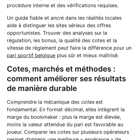
procédure interne et des vérifications requises.
Un guide fiable et ancré dans les réalités locales
aide à distinguer les sites sérieux des offres
opportunistes. Trouver des analyses sur la
régulation, les bonus, la qualité des cotes et la
vitesse de règlement peut faire la différence pour un
pari sportif belgique
plus sûr et mieux maîtrisé.
Cotes, marchés et méthodes :
comment améliorer ses résultats
de manière durable
Comprendre la mécanique des
cotes
est
fondamental. En format décimal, elles intègrent la
marge du bookmaker : plus la marge est élevée,
moins la valeur attendue du pari est favorable au
joueur. Comparer les cotes sur plusieurs opérateurs
permet d’obtenir une meilleure « espérance » de