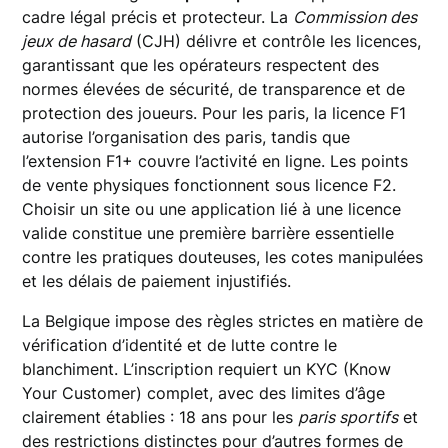
cadre légal précis et protecteur. La
Commission des
jeux de hasard
(CJH) délivre et contrôle les licences,
garantissant que les opérateurs respectent des
normes élevées de sécurité, de transparence et de
protection des joueurs. Pour les paris, la licence F1
autorise l’organisation des paris, tandis que
l’extension F1+ couvre l’activité en ligne. Les points
de vente physiques fonctionnent sous licence F2.
Choisir un site ou une application lié à une licence
valide constitue une première barrière essentielle
contre les pratiques douteuses, les cotes manipulées
et les délais de paiement injustifiés.
La Belgique impose des règles strictes en matière de
vérification d’identité et de lutte contre le
blanchiment. L’inscription requiert un KYC (Know
Your Customer) complet, avec des limites d’âge
clairement établies : 18 ans pour les
paris sportifs
et
des restrictions distinctes pour d’autres formes de