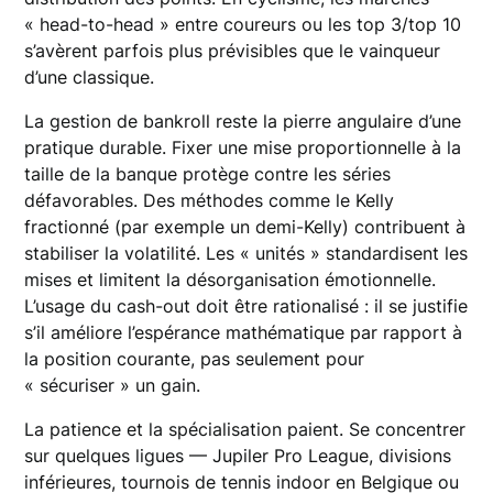
« head-to-head » entre coureurs ou les top 3/top 10
s’avèrent parfois plus prévisibles que le vainqueur
d’une classique.
La gestion de bankroll reste la pierre angulaire d’une
pratique durable. Fixer une mise proportionnelle à la
taille de la banque protège contre les séries
défavorables. Des méthodes comme le Kelly
fractionné (par exemple un demi-Kelly) contribuent à
stabiliser la volatilité. Les « unités » standardisent les
mises et limitent la désorganisation émotionnelle.
L’usage du cash-out doit être rationalisé : il se justifie
s’il améliore l’espérance mathématique par rapport à
la position courante, pas seulement pour
« sécuriser » un gain.
La patience et la spécialisation paient. Se concentrer
sur quelques ligues — Jupiler Pro League, divisions
inférieures, tournois de tennis indoor en Belgique ou