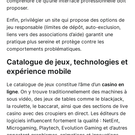
comprendre ce qu’une interface professionnelle doit
proposer.
Enfin, privilégier un site qui propose des options de
jeu responsable (limites de dépôt, auto-exclusion,
liens vers des associations d’aide) garantit une
pratique plus sereine et protège contre les
comportements problématiques.
Catalogue de jeux, technologies et
expérience mobile
Le catalogue de jeux constitue l’âme d’un
casino en
ligne
. On y trouve traditionnellement des machines à
sous vidéo, des jeux de tables comme le blackjack,
la roulette, le baccarat, ainsi que des sections de live
casino avec des croupiers en direct. Les éditeurs de
logiciels influencent fortement la qualité : NetEnt,
Microgaming, Playtech, Evolution Gaming et d’autres