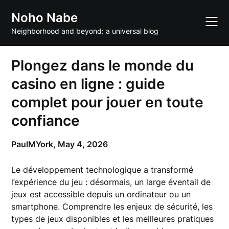
Skip
Noho Nabe
to
content
Neighborhood and beyond: a universal blog
Plongez dans le monde du
casino en ligne : guide
complet pour jouer en toute
confiance
PaulMYork,
May 4, 2026
Le développement technologique a transformé
l’expérience du jeu : désormais, un large éventail de
jeux est accessible depuis un ordinateur ou un
smartphone. Comprendre les enjeux de sécurité, les
types de jeux disponibles et les meilleures pratiques