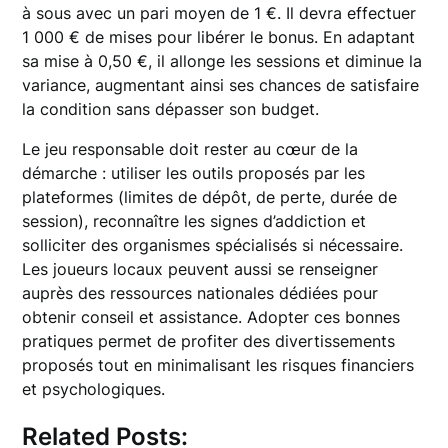
à sous avec un pari moyen de 1 €. Il devra effectuer
1 000 € de mises pour libérer le bonus. En adaptant
sa mise à 0,50 €, il allonge les sessions et diminue la
variance, augmentant ainsi ses chances de satisfaire
la condition sans dépasser son budget.
Le jeu responsable doit rester au cœur de la
démarche : utiliser les outils proposés par les
plateformes (limites de dépôt, de perte, durée de
session), reconnaître les signes d’addiction et
solliciter des organismes spécialisés si nécessaire.
Les joueurs locaux peuvent aussi se renseigner
auprès des ressources nationales dédiées pour
obtenir conseil et assistance. Adopter ces bonnes
pratiques permet de profiter des divertissements
proposés tout en minimalisant les risques financiers
et psychologiques.
Related Posts: