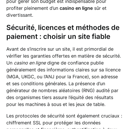
pour gérer son budget est indispensable pour
profiter pleinement d’un
casino en ligne
sûr et
divertissant.
Sécurité, licences et méthodes de
paiement : choisir un site fiable
Avant de s’inscrire sur un site, il est primordial de
vérifier les garanties offertes en matière de sécurité.
Un
casino en ligne
digne de confiance publie
généralement des informations claires sur sa licence
(MGA, UKGC, ou l’ANJ pour la France), son adresse
et ses conditions générales. La présence d’un
générateur de nombres aléatoires (RNG) audité par
des organismes tiers assure l’équité des résultats
pour les machines à sous et les jeux de table.
Les protocoles de sécurité sont également cruciaux :
chiffrement SSL pour protéger les données