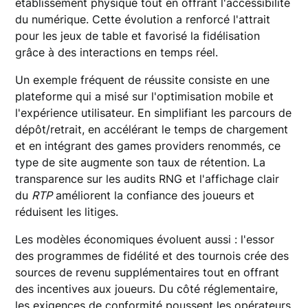
établissement physique tout en offrant l'accessibilité
du numérique. Cette évolution a renforcé l'attrait
pour les jeux de table et favorisé la fidélisation
grâce à des interactions en temps réel.
Un exemple fréquent de réussite consiste en une
plateforme qui a misé sur l'optimisation mobile et
l'expérience utilisateur. En simplifiant les parcours de
dépôt/retrait, en accélérant le temps de chargement
et en intégrant des games providers renommés, ce
type de site augmente son taux de rétention. La
transparence sur les audits RNG et l'affichage clair
du
RTP
améliorent la confiance des joueurs et
réduisent les litiges.
Les modèles économiques évoluent aussi : l'essor
des programmes de fidélité et des tournois crée des
sources de revenu supplémentaires tout en offrant
des incentives aux joueurs. Du côté réglementaire,
les exigences de conformité poussent les opérateurs