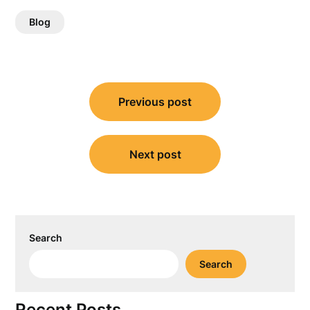
Blog
Post
Previous post
navigation
Next post
Search
Search
Recent Posts