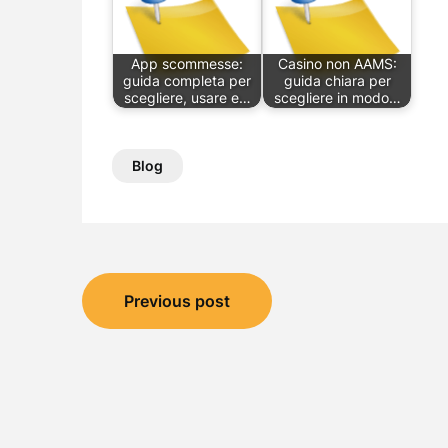
App scommesse:
Casino non AAMS:
guida completa per
guida chiara per
scegliere, usare e…
scegliere in modo…
Blog
Post
Previous post
navigation