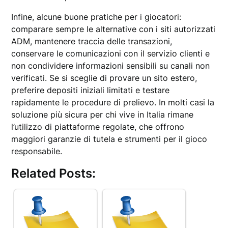
Infine, alcune buone pratiche per i giocatori:
comparare sempre le alternative con i siti autorizzati
ADM, mantenere traccia delle transazioni,
conservare le comunicazioni con il servizio clienti e
non condividere informazioni sensibili su canali non
verificati. Se si sceglie di provare un sito estero,
preferire depositi iniziali limitati e testare
rapidamente le procedure di prelievo. In molti casi la
soluzione più sicura per chi vive in Italia rimane
l’utilizzo di piattaforme regolate, che offrono
maggiori garanzie di tutela e strumenti per il gioco
responsabile.
Related Posts: