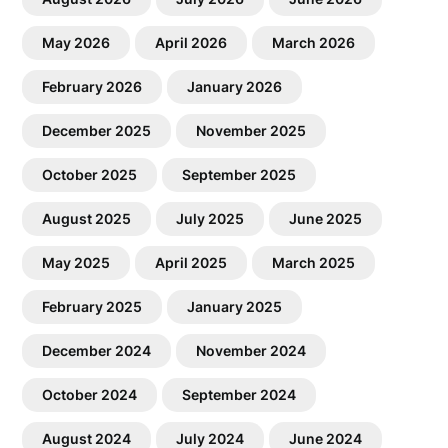
May 2026
April 2026
March 2026
February 2026
January 2026
December 2025
November 2025
October 2025
September 2025
August 2025
July 2025
June 2025
May 2025
April 2025
March 2025
February 2025
January 2025
December 2024
November 2024
October 2024
September 2024
August 2024
July 2024
June 2024