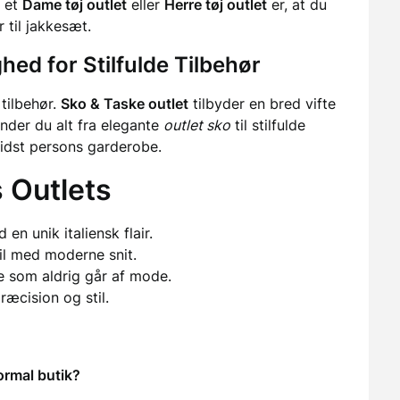
e et
Dame tøj outlet
eller
Herre tøj outlet
er, at du
r til jakkesæt.
hed for Stilfulde Tilbehør
 tilbehør.
Sko & Taske outlet
tilbyder en bred vifte
inder du alt fra elegante
outlet sko
til stilfulde
idst persons garderobe.
 Outlets
n unik italiensk flair.
il med moderne snit.
de som aldrig går af mode.
ræcision og stil.
ormal butik?