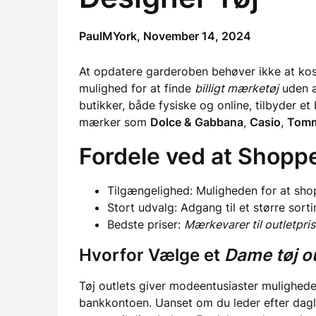
PaulMYork,
November 14, 2024
At opdatere garderoben behøver ikke at kos
mulighed for at finde
billigt mærketøj
uden a
butikker, både fysiske og online, tilbyder et
mærker som
Dolce & Gabbana
,
Casio
,
Tomm
Fordele ved at Shoppe
Tilgængelighed: Muligheden for at sh
Stort udvalg: Adgang til et større sort
Bedste priser:
Mærkevarer til outletpris
Hvorfor Vælge et
Dame tøj ou
Tøj outlets giver modeentusiaster mulighede
bankkontoen. Uanset om du leder efter dagligd