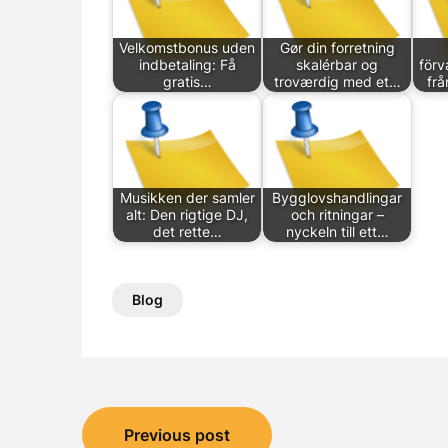
Velkomstbonus uden
Gør din forretning
indbetaling: Få
skalérbar og
förv
gratis…
troværdig med et…
fr
Musikken der samler
Bygglovshandlingar
alt: Den rigtige DJ,
och ritningar –
det rette…
nyckeln till ett…
Blog
Post
Previous post