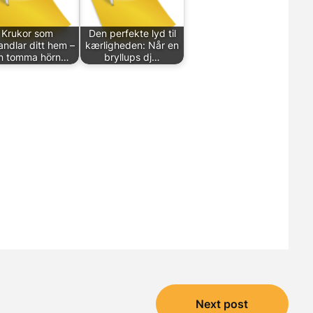
Krukor som
Den perfekte lyd til
andlar ditt hem –
kærligheden: Når en
ån tomma hörn…
bryllups dj…
Next post