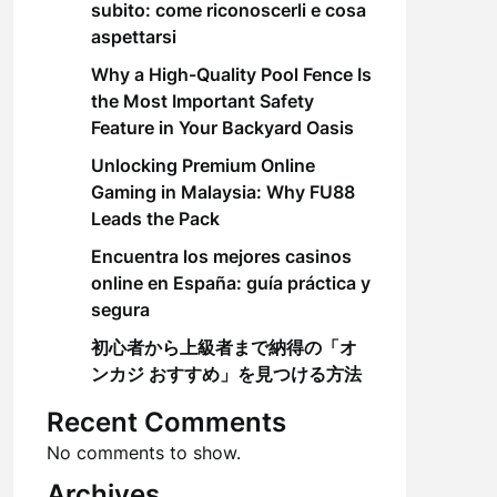
subito: come riconoscerli e cosa
aspettarsi
Why a High-Quality Pool Fence Is
the Most Important Safety
Feature in Your Backyard Oasis
Unlocking Premium Online
Gaming in Malaysia: Why FU88
Leads the Pack
Encuentra los mejores casinos
online en España: guía práctica y
segura
初心者から上級者まで納得の「オ
ンカジ おすすめ」を見つける方法
Recent Comments
No comments to show.
Archives