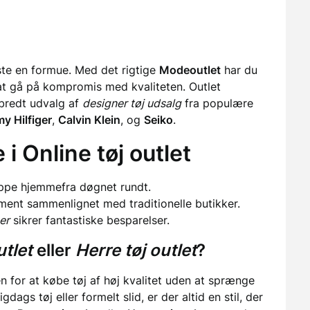
te en formue. Med det rigtige
Modeoutlet
har du
t gå på kompromis med kvaliteten. Outlet
 bredt udvalg af
designer tøj udsalg
fra populære
y Hilfiger
,
Calvin Klein
, og
Seiko
.
 i
Online tøj outlet
oppe hjemmefra døgnet rundt.
iment sammenlignet med traditionelle butikker.
er
sikrer fantastiske besparelser.
tlet
eller
Herre tøj outlet
?
n for at købe tøj af høj kvalitet uden at sprænge
ags tøj eller formelt slid, er der altid en stil, der