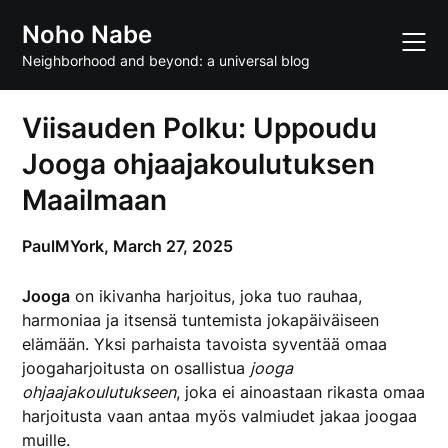
Skip
Noho Nabe
to
content
Neighborhood and beyond: a universal blog
Viisauden Polku: Uppoudu
Jooga ohjaajakoulutuksen
Maailmaan
PaulMYork,
March 27, 2025
Jooga
on ikivanha harjoitus, joka tuo rauhaa,
harmoniaa ja itsensä tuntemista jokapäiväiseen
elämään. Yksi parhaista tavoista syventää omaa
joogaharjoitusta on osallistua
jooga
ohjaajakoulutukseen
, joka ei ainoastaan rikasta omaa
harjoitusta vaan antaa myös valmiudet jakaa joogaa
muille.