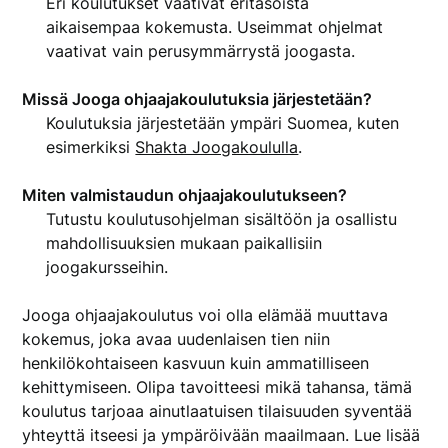
Eri koulutukset vaativat eritasoista
aikaisempaa kokemusta. Useimmat ohjelmat
vaativat vain perusymmärrystä joogasta.
Missä Jooga ohjaajakoulutuksia järjestetään?
Koulutuksia järjestetään ympäri Suomea, kuten
esimerkiksi
Shakta Joogakoululla
.
Miten valmistaudun ohjaajakoulutukseen?
Tutustu koulutusohjelman sisältöön ja osallistu
mahdollisuuksien mukaan paikallisiin
joogakursseihin.
Jooga ohjaajakoulutus voi olla elämää muuttava
kokemus, joka avaa uudenlaisen tien niin
henkilökohtaiseen kasvuun kuin ammatilliseen
kehittymiseen. Olipa tavoitteesi mikä tahansa, tämä
koulutus tarjoaa ainutlaatuisen tilaisuuden syventää
yhteyttä itseesi ja ympäröivään maailmaan. Lue lisää