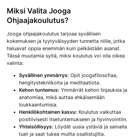
Miksi Valita Jooga
Ohjaajakoulutus?
Jooga ohjaajakoulutus tarjoaa syvällisen
kokemuksen ja tyytyväisyyden tunnetta niille, jotka
haluavat oppia enemmän kuin pelkästään asanat.
Tässä muutamia syitä, miksi koulutus voi olla oikea
valinta:
Syvällinen ymmärrys:
Opit joogafilosofiaa,
hengitystekniikoita ja meditaatiota.
Kehon tuntemus:
Ymmärrät kehon linjauksia ja
anatomiaa, mikä auttaa ehkäisemään
loukkaantumisia.
Henkilökohtainen kasvu:
Koulutus vaikuttaa
positiivisesti itsetuntemukseen ja hyvinvointiin.
Yhteisöllisyys:
Löydät uusia ystäviä ja samalla
tuet ja saat tukea muilta osallistujilta.