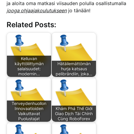
ja aloita oma matkasi viisauden polulla osallistumalla
jooga ohjaajakoulutukseen
jo tänään!
Related Posts:
Kelluvan
käyttöliittymän
Hätäilemättömän
salaisuudet:
hurja katsaus
modernin…
pelibrändiin, joka…
Terveydenhuollon
Innovaatioiden
Khám Phá Thế Giới
Vaikuttavat
Giao Dịch Tài Chính
Puolustajat
Cùng RoboForex