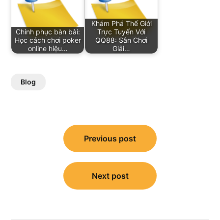
Khám Phá Thế Giới
Chinh phục bàn bài:
Trực Tuyến Với
Học cách chơi poker
QQ88: Sân Chơi
online hiệu…
Giải…
Blog
Post
Previous post
navigation
Next post