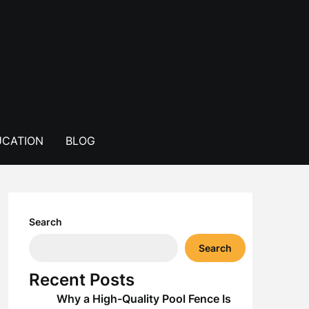
CATION
BLOG
Search
Search
Recent Posts
Why a High-Quality Pool Fence Is