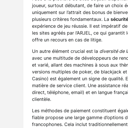
joueur, surtout débutant, de faire un choix é
uniquement sur l’attrait des bonus de bienv
plusieurs critères fondamentaux. La
sécurité
expérience de jeu réussie. Il est impératif de
les sites agréés par l’ARJEL, ce qui garantit 
offre un recours en cas de litige.
Un autre élément crucial est la
diversité de 
avec une multitude de développeurs de renom
et varié, allant des machines à sous aux thèm
versions multiples de poker, de blackjack et
Casino) est également un signe de qualité. Enf
matière de service client. Une assistance ré
direct, téléphone, email) et en langue frança
clientèle.
Les méthodes de paiement constituent égale
fiable propose une large gamme d’options de
francophones. Cela inclut traditionnellement 