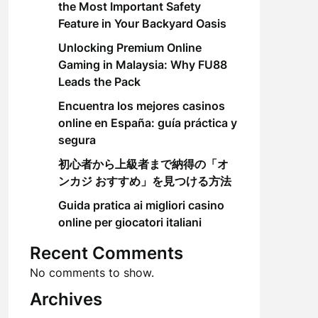
the Most Important Safety
Feature in Your Backyard Oasis
Unlocking Premium Online
Gaming in Malaysia: Why FU88
Leads the Pack
Encuentra los mejores casinos
online en España: guía práctica y
segura
初心者から上級者まで納得の「オ
ンカジ おすすめ」を見つける方法
Guida pratica ai migliori casino
online per giocatori italiani
Recent Comments
No comments to show.
Archives