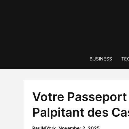
Skip
to
content
BUSINESS
TE
Votre Passeport 
Palpitant des Ca
PaulMYork,
November 2, 2025