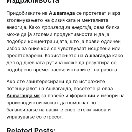
Издржливоста
Придобивките на
Ашваганда
се протегаат и врз
зголемувањето на физичката и менталната
енергија. Како
производ за енергија
, оваа билка
може да ја зголеми продуктивноста и да ја
подобри концентрацијата, што ја прави одличен
избор за оние кои се чувствуваат исцрпени или
преоптоварени. Користењето на
Ашваганда
како
дел од дневната рутина може да резултира со
подобрено времетраење и квалитет на работа.
Ако сте заинтересирани да го истражите
потенцијалот на Ашваганда, посетете ја оваа
Ашваганда мк
за повеќе информации и избори на
производи кои можат да помогнат во
балансирање на вашите енергетски нивоа и
управување со стресот.
Related Posts: