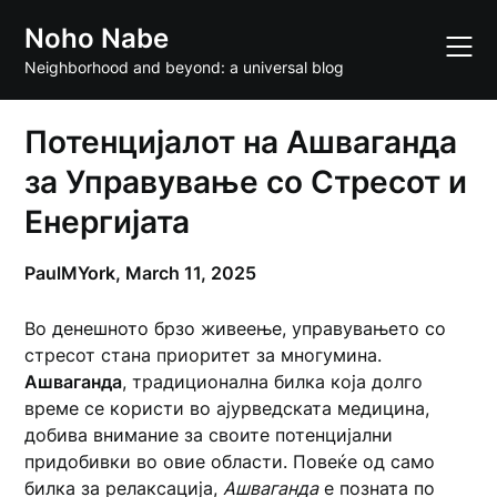
Skip
Noho Nabe
to
content
Neighborhood and beyond: a universal blog
Потенцијалот на Ашваганда
за Управување со Стресот и
Енергијата
PaulMYork,
March 11, 2025
Во денешното брзо живеење, управувањето со
стресот стана приоритет за многумина.
Ашваганда
, традиционална билка која долго
време се користи во ајурведската медицина,
добива внимание за своите потенцијални
придобивки во овие области. Повеќе од само
билка за релаксација,
Ашваганда
е позната по