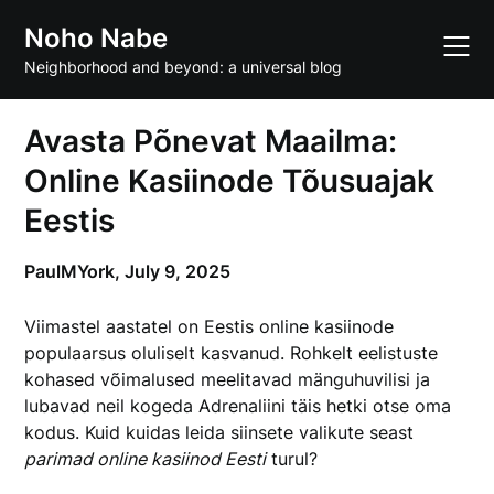
Skip
Noho Nabe
to
content
Neighborhood and beyond: a universal blog
Avasta Põnevat Maailma:
Online Kasiinode Tõusuajak
Eestis
PaulMYork,
July 9, 2025
Viimastel aastatel on Eestis online kasiinode
populaarsus oluliselt kasvanud. Rohkelt eelistuste
kohased võimalused meelitavad mänguhuvilisi ja
lubavad neil kogeda Adrenaliini täis hetki otse oma
kodus. Kuid kuidas leida siinsete valikute seast
parimad online kasiinod Eesti
turul?