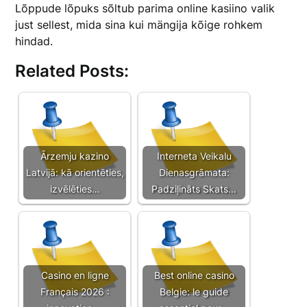
Lõppude lõpuks sõltub parima online kasiino valik
just sellest, mida sina kui mängija kõige rohkem
hindad.
Related Posts:
Ārzemju kazino
Interneta Veikalu
Latvijā: kā orientēties,
Dienasgrāmata:
izvēlēties…
Padziļināts Skats…
Casino en ligne
Best online casino
Français 2026 :
Belgie: le guide