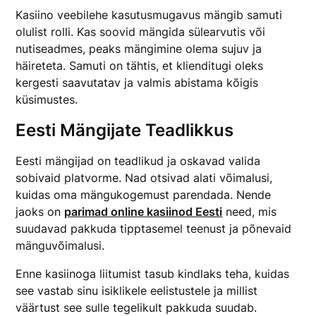
Kasiino veebilehe kasutusmugavus mängib samuti
olulist rolli. Kas soovid mängida sülearvutis või
nutiseadmes, peaks mängimine olema sujuv ja
häireteta. Samuti on tähtis, et klienditugi oleks
kergesti saavutatav ja valmis abistama kõigis
küsimustes.
Eesti Mängijate Teadlikkus
Eesti mängijad on teadlikud ja oskavad valida
sobivaid platvorme. Nad otsivad alati võimalusi,
kuidas oma mängukogemust parendada. Nende
jaoks on
parimad online kasiinod Eesti
need, mis
suudavad pakkuda tipptasemel teenust ja põnevaid
mänguvõimalusi.
Enne kasiinoga liitumist tasub kindlaks teha, kuidas
see vastab sinu isiklikele eelistustele ja millist
väärtust see sulle tegelikult pakkuda suudab.