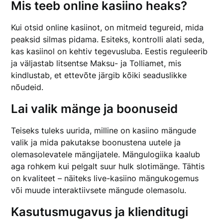
Mis teeb online kasiino heaks?
Kui otsid online kasiinot, on mitmeid tegureid, mida
peaksid silmas pidama. Esiteks, kontrolli alati seda,
kas kasiinol on kehtiv tegevusluba. Eestis reguleerib
ja väljastab litsentse Maksu- ja Tolliamet, mis
kindlustab, et ettevõte järgib kõiki seaduslikke
nõudeid.
Lai valik mänge ja boonuseid
Teiseks tuleks uurida, milline on kasiino mängude
valik ja mida pakutakse boonustena uutele ja
olemasolevatele mängijatele. Mängulogiika kaalub
aga rohkem kui pelgalt suur hulk slotimänge. Tähtis
on kvaliteet – näiteks live-kasiino mängukogemus
või muude interaktiivsete mängude olemasolu.
Kasutusmugavus ja klienditugi