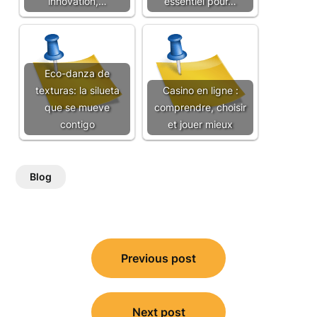
innovation,…
essentiel pour…
Eco-danza de
texturas: la silueta
Casino en ligne :
que se mueve
comprendre, choisir
contigo
et jouer mieux
Blog
Post
Previous post
navigation
Next post