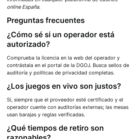
online España
.
Preguntas frecuentes
¿Cómo sé si un operador está
autorizado?
Comprueba la licencia en la web del operador y
contrástala en el portal de la DGOJ. Busca sellos de
auditoría y políticas de privacidad completas.
¿Los juegos en vivo son justos?
Sí, siempre que el proveedor esté certificado y el
operador cuente con auditorías externas; las mesas
usan barajas y reglas verificadas.
¿Qué tiempos de retiro son
razonables?