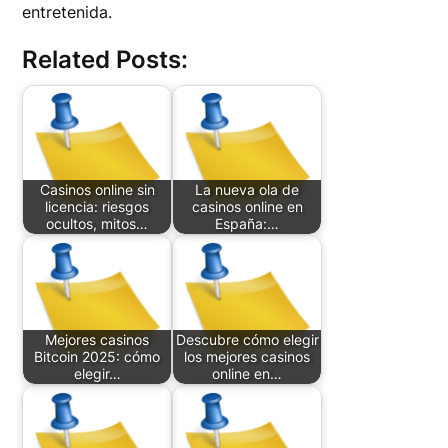
entretenida.
Related Posts:
Casinos online sin
La nueva ola de
licencia: riesgos
casinos online en
ocultos, mitos…
España:…
Mejores casinos
Descubre cómo elegir
Bitcoin 2025: cómo
los mejores casinos
elegir…
online en…