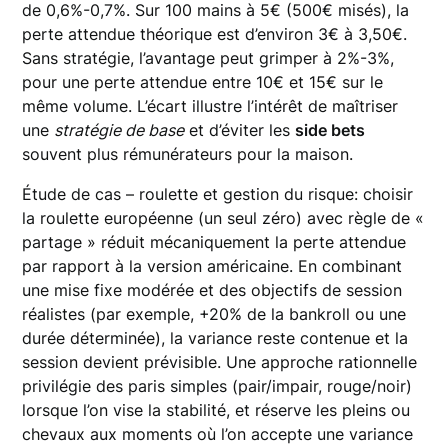
de 0,6%-0,7%. Sur 100 mains à 5€ (500€ misés), la
perte attendue théorique est d’environ 3€ à 3,50€.
Sans stratégie, l’avantage peut grimper à 2%-3%,
pour une perte attendue entre 10€ et 15€ sur le
même volume. L’écart illustre l’intérêt de maîtriser
une
stratégie de base
et d’éviter les
side bets
souvent plus rémunérateurs pour la maison.
Étude de cas – roulette et gestion du risque: choisir
la roulette européenne (un seul zéro) avec règle de «
partage » réduit mécaniquement la perte attendue
par rapport à la version américaine. En combinant
une mise fixe modérée et des objectifs de session
réalistes (par exemple, +20% de la bankroll ou une
durée déterminée), la variance reste contenue et la
session devient prévisible. Une approche rationnelle
privilégie des paris simples (pair/impair, rouge/noir)
lorsque l’on vise la stabilité, et réserve les pleins ou
chevaux aux moments où l’on accepte une variance