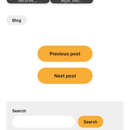
sécurité,…
légal, des…
Blog
Post
Previous post
navigation
Next post
Search
Search