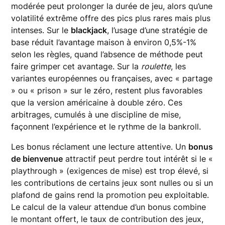
modérée peut prolonger la durée de jeu, alors qu’une
volatilité extrême offre des pics plus rares mais plus
intenses. Sur le
blackjack
, l’usage d’une stratégie de
base réduit l’avantage maison à environ 0,5%-1%
selon les règles, quand l’absence de méthode peut
faire grimper cet avantage. Sur la
roulette
, les
variantes européennes ou françaises, avec « partage
» ou « prison » sur le zéro, restent plus favorables
que la version américaine à double zéro. Ces
arbitrages, cumulés à une discipline de mise,
façonnent l’expérience et le rythme de la bankroll.
Les bonus réclament une lecture attentive. Un
bonus
de bienvenue
attractif peut perdre tout intérêt si le «
playthrough » (exigences de mise) est trop élevé, si
les contributions de certains jeux sont nulles ou si un
plafond de gains rend la promotion peu exploitable.
Le calcul de la valeur attendue d’un bonus combine
le montant offert, le taux de contribution des jeux,