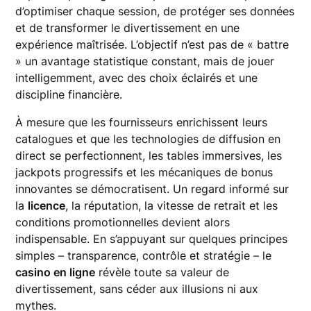
d’optimiser chaque session, de protéger ses données
et de transformer le divertissement en une
expérience maîtrisée. L’objectif n’est pas de « battre
» un avantage statistique constant, mais de jouer
intelligemment, avec des choix éclairés et une
discipline financière.
À mesure que les fournisseurs enrichissent leurs
catalogues et que les technologies de diffusion en
direct se perfectionnent, les tables immersives, les
jackpots progressifs et les mécaniques de bonus
innovantes se démocratisent. Un regard informé sur
la
licence
, la réputation, la vitesse de retrait et les
conditions promotionnelles devient alors
indispensable. En s’appuyant sur quelques principes
simples – transparence, contrôle et stratégie – le
casino en ligne
révèle toute sa valeur de
divertissement, sans céder aux illusions ni aux
mythes.