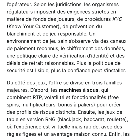
l’opérateur. Selon les juridictions, les organismes
régulateurs imposent des exigences strictes en
matière de fonds des joueurs, de procédures
KYC
(Know Your Customer), de prévention du
blanchiment et de jeu responsable. Un
environnement de jeu sain s’observe via des canaux
de paiement reconnus, le chiffrement des données,
une politique claire de vérification d’identité et des
délais de retrait raisonnables. Plus la politique de
sécurité est lisible, plus la confiance peut s’installer.
Du côté des jeux, l’offre se divise en trois familles
majeures. D’abord, les
machines à sous
, qui
combinent RTP, volatilité et fonctionnalités (free
spins, multiplicateurs, bonus à paliers) pour créer
des profils de risque distincts. Ensuite, les jeux de
table en version RNG (blackjack, baccarat, roulette),
où l’expérience est virtuelle mais rapide, avec des
règles figées et un avantage maison connu. Enfin, les