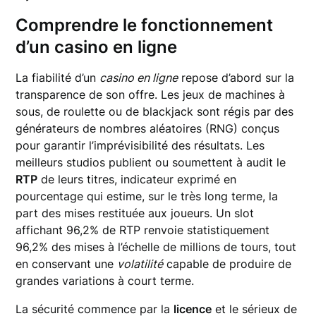
Comprendre le fonctionnement
d’un casino en ligne
La fiabilité d’un
casino en ligne
repose d’abord sur la
transparence de son offre. Les jeux de machines à
sous, de roulette ou de blackjack sont régis par des
générateurs de nombres aléatoires (RNG) conçus
pour garantir l’imprévisibilité des résultats. Les
meilleurs studios publient ou soumettent à audit le
RTP
de leurs titres, indicateur exprimé en
pourcentage qui estime, sur le très long terme, la
part des mises restituée aux joueurs. Un slot
affichant 96,2% de RTP renvoie statistiquement
96,2% des mises à l’échelle de millions de tours, tout
en conservant une
volatilité
capable de produire de
grandes variations à court terme.
La sécurité commence par la
licence
et le sérieux de