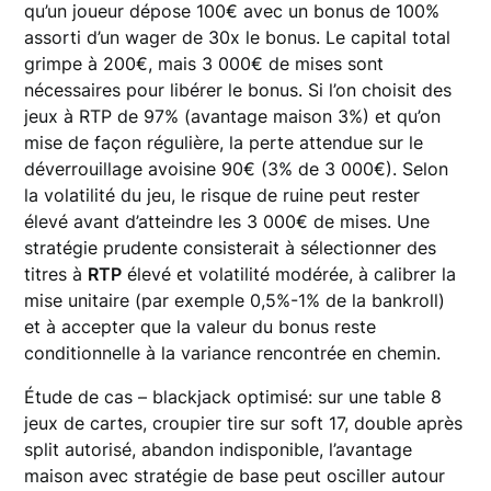
qu’un joueur dépose 100€ avec un bonus de 100%
assorti d’un wager de 30x le bonus. Le capital total
grimpe à 200€, mais 3 000€ de mises sont
nécessaires pour libérer le bonus. Si l’on choisit des
jeux à RTP de 97% (avantage maison 3%) et qu’on
mise de façon régulière, la perte attendue sur le
déverrouillage avoisine 90€ (3% de 3 000€). Selon
la volatilité du jeu, le risque de ruine peut rester
élevé avant d’atteindre les 3 000€ de mises. Une
stratégie prudente consisterait à sélectionner des
titres à
RTP
élevé et volatilité modérée, à calibrer la
mise unitaire (par exemple 0,5%-1% de la bankroll)
et à accepter que la valeur du bonus reste
conditionnelle à la variance rencontrée en chemin.
Étude de cas – blackjack optimisé: sur une table 8
jeux de cartes, croupier tire sur soft 17, double après
split autorisé, abandon indisponible, l’avantage
maison avec stratégie de base peut osciller autour