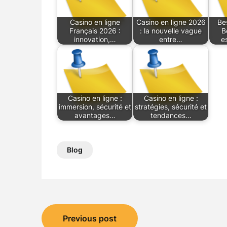
Casino en ligne
Casino en ligne 2026
Bes
Français 2026 :
: la nouvelle vague
B
innovation,…
entre…
e
Casino en ligne :
Casino en ligne :
immersion, sécurité et
stratégies, sécurité et
avantages…
tendances…
Blog
Post
Previous post