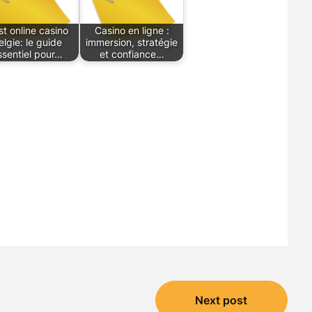
t online casino
Casino en ligne :
elgie: le guide
immersion, stratégie
ssentiel pour…
et confiance…
Next post