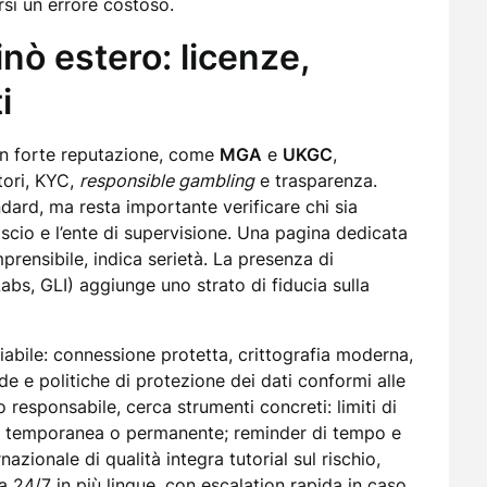
rsi un errore costoso.
nò estero: licenze,
i
 con forte reputazione, come
MGA
e
UKGC
,
tori, KYC,
responsible gambling
e trasparenza.
ndard, ma resta importante verificare chi sia
rilascio e l’ente di supervisione. Una pagina dedicata
mprensibile, indica serietà. La presenza di
abs, GLI) aggiunge uno strato di fiducia sulla
bile: connessione protetta, crittografia moderna,
ode e politiche di protezione dei dati conformi alle
 responsabile, cerca strumenti concreti: limiti di
ne temporanea o permanente; reminder di tempo e
azionale di qualità integra tutorial sul rischio,
a 24/7 in più lingue, con escalation rapida in caso