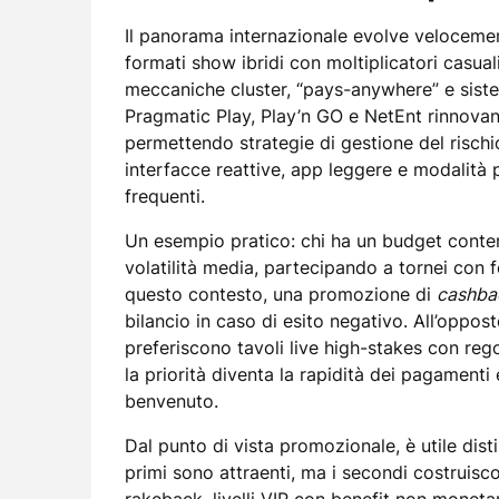
Il panorama internazionale evolve velocement
formati show ibridi con moltiplicatori casual
meccaniche cluster, “pays-anywhere” e siste
Pragmatic Play, Play’n GO e NetEnt rinnovano i
permettendo strategie di gestione del rischio.
interfacce reattive, app leggere e modalità 
frequenti.
Un esempio pratico: chi ha un budget conten
volatilità media, partecipando a tornei con 
questo contesto, una promozione di
cashba
bilancio in caso di esito negativo. All’oppos
preferiscono tavoli live high-stakes con regol
la priorità diventa la rapidità dei pagamenti e
benvenuto.
Dal punto di vista promozionale, è utile dis
primi sono attraenti, ma i secondi costruisco