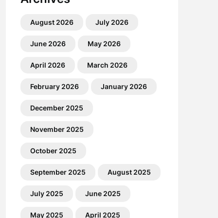
August 2026
July 2026
June 2026
May 2026
April 2026
March 2026
February 2026
January 2026
December 2025
November 2025
October 2025
September 2025
August 2025
July 2025
June 2025
May 2025
April 2025