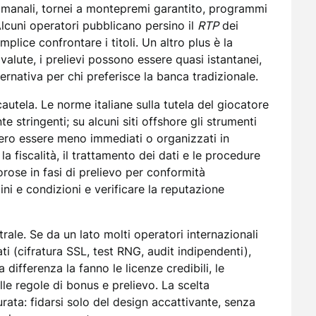
timanali, tornei a montepremi garantito, programmi
. Alcuni operatori pubblicano persino il
RTP
dei
lice confrontare i titoli. Un altro plus è la
alute, i prelievi possono essere quasi istantanei,
ernativa per chi preferisce la banca tradizionale.
tela. Le norme italiane sulla tutela del giocatore
 stringenti; su alcuni siti offshore gli strumenti
ero essere meno immediati o organizzati in
a fiscalità, il trattamento dei dati e le procedure
gorose in fasi di prelievo per conformità
ni e condizioni e verificare la reputazione
rale. Se da un lato molti operatori internazionali
i (cifratura SSL, test RNG, audit indipendenti),
 differenza la fanno le licenze credibili, le
elle regole di bonus e prelievo. La scelta
ta: fidarsi solo del design accattivante, senza