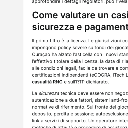
approfondire i dettagli regolatori, può rivela
Come valutare un casi
sicurezza e pagament
Il primo filtro è la licenza. Le giurisdizioni
impongono policy severe su fondi dei gioca
Curaçao ha alzato l’asticella con i nuovi sta
l’effettivo titolare della licenza, la data di 
alle condizioni legali, facile da trovare e co
certificazioni indipendenti (eCOGRA, iTech L
casualità RNG
e sull’RTP dichiarato.
La
sicurezza
tecnica deve essere non negozia
autenticazione a due fattori, sistemi anti-fr
normative di riferimento. Sul fronte del gioco
deposito, perdita e sessione; autoesclusio
link a servizi di supporto. Un operatore intern
metriche di attività e procedure di assistenz