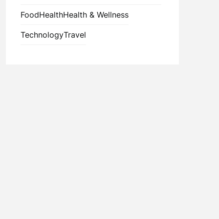
Food
Health
Health & Wellness
Technology
Travel