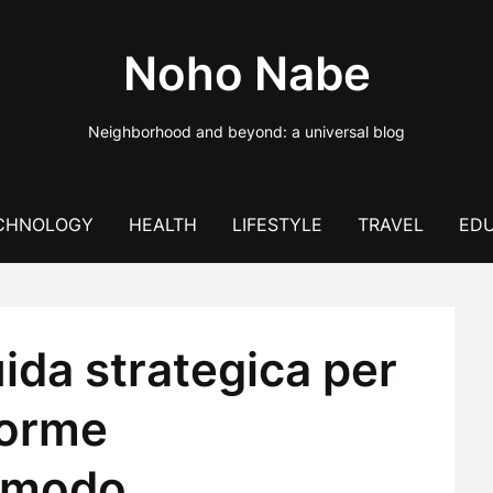
Noho Nabe
Neighborhood and beyond: a universal blog
CHNOLOGY
HEALTH
LIFESTYLE
TRAVEL
EDU
uida strategica per
forme
n modo