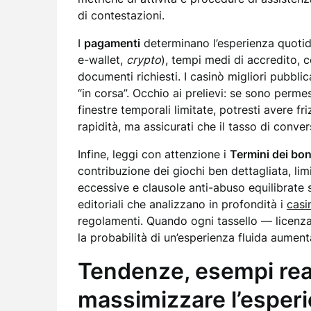
di contestazioni.
I
pagamenti
determinano l’esperienza quotidi
e-wallet,
crypto
), tempi medi di accredito, c
documenti richiesti. I casinò migliori pubbli
“in corsa”. Occhio ai prelievi: se sono perm
finestre temporali limitate, potresti avere fr
rapidità, ma assicurati che il tasso di conversi
Infine, leggi con attenzione i
Termini dei bo
contribuzione dei giochi ben dettagliata, li
eccessive e clausole anti-abuso equilibrate s
editoriali che analizzano in profondità i
casi
regolamenti. Quando ogni tassello — licenza
la probabilità di un’esperienza fluida aument
Tendenze, esempi real
massimizzare l’esper