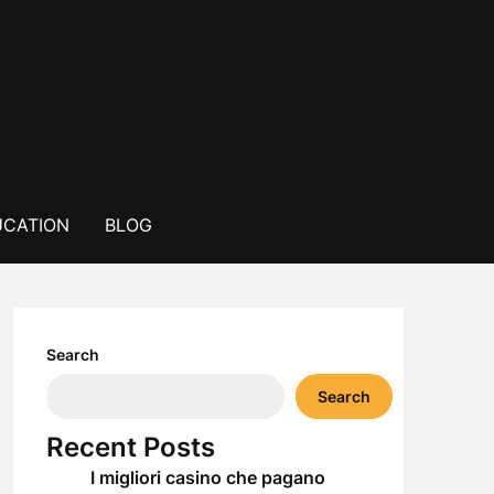
CATION
BLOG
Search
Search
Recent Posts
I migliori casino che pagano