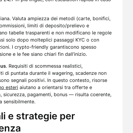
ana. Valuta ampiezza dei metodi (carte, bonifici,
ommissioni, limiti di deposito/prelievo e
cano tabelle trasparenti e non modificano le regole
essi solo dopo molteplici passaggi KYC o con
izioni. I crypto-friendly garantiscono spesso
one e le fee siano chiari fin dall’inizio.
nus
. Requisiti di scommessa realistici,
miti di puntata durante il wagering, scadenze non
ono segnali positivi. In questo contesto, risorse
no esteri
aiutano a orientarsi tra offerte e
, sicurezza, pagamenti, bonus — risulta coerente,
a sensibilmente.
i e strategie per
ienza