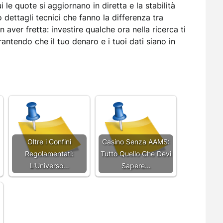
 le quote si aggiornano in diretta e la stabilità
 dettagli tecnici che fanno la differenza tra
 aver fretta: investire qualche ora nella ricerca ti
antendo che il tuo denaro e i tuoi dati siano in
Oltre i Confini
Casino Senza AAMS:
Regolamentati:
Tutto Quello Che Devi
L'Universo…
Sapere…