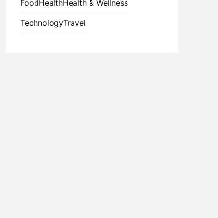
Food
Health
Health & Wellness
Technology
Travel