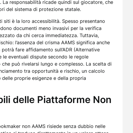
i. La responsabilità ricade quindi sul giocatore, che
ri del sistema di protezione statale.
i siti è la loro accessibilità. Spesso presentano
iedono documenti meno invasivi per la verifica
rezzato da chi cerca immediatezza. Tuttavia,
schio: l’assenza del crisma AAMS significa anche
n potrà fare affidamento sull’ADR (Alternative
e le eventuali dispute secondo le regole
so che può rivelarsi lungo e complesso. La scelta di
anciamento tra opportunità e rischio, un calcolo
delle proprie esigenze e della propria
ili delle Piattaforme Non
bookmaker non AAMS risiede senza dubbio nelle