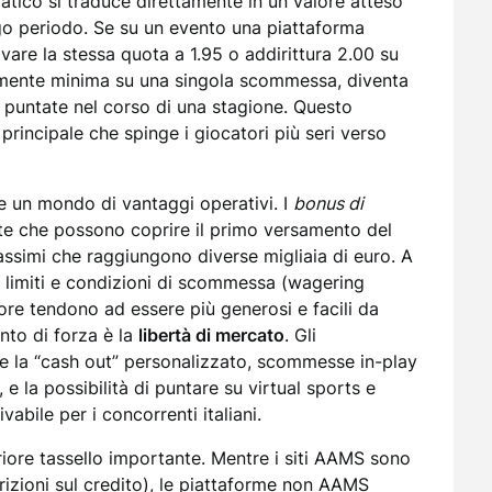
tico si traduce direttamente in un valore atteso
go periodo. Se su un evento una piattaforma
vare la stessa quota a 1.95 o addirittura 2.00 su
emente minima su una singola scommessa, diventa
 puntate nel corso di una stagione. Questo
rincipale che spinge i giocatori più seri verso
te un mondo di vantaggi operativi. I
bonus di
te che possono coprire il primo versamento del
ssimi che raggiungono diverse migliaia di euro. A
i limiti e condizioni di scommessa (wagering
hore tendono ad essere più generosi e facili da
nto di forza è la
libertà di mercato
. Gli
 la “cash out” personalizzato, scommesse in-play
 e la possibilità di puntare su virtual sports e
abile per i concorrenti italiani.
iore tassello importante. Mentre i siti AAMS sono
rizioni sul credito), le piattaforme non AAMS