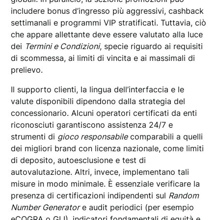
includere bonus d’ingresso più aggressivi, cashback
settimanali e programmi VIP stratificati. Tuttavia, ciò
che appare allettante deve essere valutato alla luce
dei
Termini e Condizioni
, specie riguardo ai requisiti
di scommessa, ai limiti di vincita e ai massimali di
prelievo.
Il supporto clienti, la lingua dell’interfaccia e le
valute disponibili dipendono dalla strategia del
concessionario. Alcuni operatori certificati da enti
riconosciuti garantiscono assistenza 24/7 e
strumenti di
gioco responsabile
comparabili a quelli
dei migliori brand con licenza nazionale, come limiti
di deposito, autoesclusione e test di
autovalutazione. Altri, invece, implementano tali
misure in modo minimale. È essenziale verificare la
presenza di certificazioni indipendenti sul
Random
Number Generator
e audit periodici (per esempio
eCOGRA o GLI), indicatori fondamentali di equità e