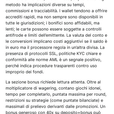
metodo ha implicazioni diverse su tempi,
commissioni e tracciabilità. I wallet tendono a offrire
accrediti rapidi, ma non sempre sono disponibili in
tutte le giurisdizioni; i bonifici sono affidabili, ma
lenti; le carte possono essere soggette a controlli
antifrode e limiti dell’emittente. La valuta del conto e
le conversioni implicano costi aggiuntivi se il saldo è
in euro ma il processore regola in un’altra divisa. La
presenza di protocolli SSL, politiche KYC chiare e
conformità alle norme AML è un segnale positivo,
perché indica procedure trasparenti contro uso
improprio dei fondi.
La sezione bonus richiede lettura attenta. Oltre al
moltiplicatore di wagering, contano giochi idonei,
tempo per completarlo, puntata massima per round,
restrizioni su strategie (come puntate bilanciate) e
massimali di prelievo derivanti dalle promozioni. Un
bonus generoso con 40x su deposito+bonus può