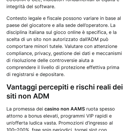
integrità del software.
Contesto legale e fiscale possono variare in base al
paese del giocatore e alla sede dell’operatore. La
disciplina italiana sul gioco online è specifica, e la
scelta di un sito non autorizzato dall’ADM può
comportare minori tutele. Valutare con attenzione
compliance, privacy, gestione dei dati e meccanismi
di risoluzione delle controversie aiuta a
comprendere il livello di protezione effettiva prima
di registrarsi e depositare.
Vantaggi percepiti e rischi reali dei
siti non ADM
La promessa dei
casino non AAMS
ruota spesso
attorno a bonus elevati, programmi VIP rapidi e
un’offerta ludica vasta. Promozioni d’ingresso al
100–200%, free spin periodici, tornei slot con