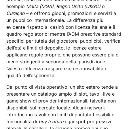
esempio
Malta (MGA)
,
Regno Unito (UKGC)
o
Curaçao
– e offrono giochi, promozioni e servizi a
un pubblico internazionale. La differenza più
evidente rispetto ai casinò con licenza italiana è il
quadro regolatorio: mentre l’ADM prescrive standard
specifici per tutela del giocatore, pubblicità, verifica
dell’età e limiti di deposito, le licenze estere
applicano regole proprie, che possono essere più o
meno stringenti a seconda della giurisdizione.
Questo influenza trasparenza, responsabilità e
qualità dell’esperienza.
Dal punto di vista operativo, un sito estero tende a
presentare un catalogo ampio di slot, tavoli live e
game show di provider internazionali, talvolta non
disponibili sul mercato locale. Alcuni network
introducono tavoli con limiti di puntata flessibili e
funzionalità di
buy feature
o jackpot progressivi
globali. In parallelo, la sezione promozioni può