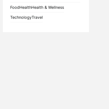
Food
Health
Health & Wellness
Technology
Travel