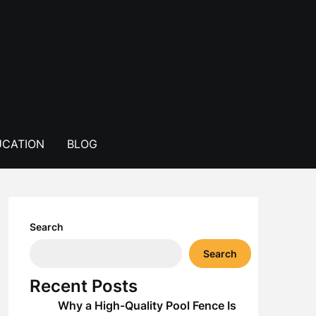
CATION
BLOG
Search
Search
Recent Posts
Why a High-Quality Pool Fence Is