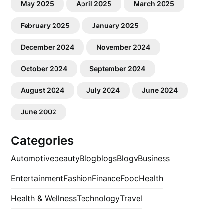
May 2025
April 2025
March 2025
February 2025
January 2025
December 2024
November 2024
October 2024
September 2024
August 2024
July 2024
June 2024
June 2002
Categories
Automotive
beauty
Blog
blogs
Blogv
Business
Entertainment
Fashion
Finance
Food
Health
Health & Wellness
Technology
Travel