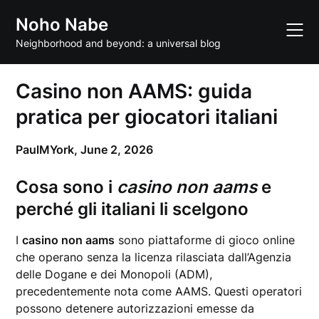
Skip
Noho Nabe
to
content
Neighborhood and beyond: a universal blog
Casino non AAMS: guida
pratica per giocatori italiani
PaulMYork,
June 2, 2026
Cosa sono i
casino non aams
e
perché gli italiani li scelgono
I
casino non aams
sono piattaforme di gioco online
che operano senza la licenza rilasciata dall’Agenzia
delle Dogane e dei Monopoli (ADM),
precedentemente nota come AAMS. Questi operatori
possono detenere autorizzazioni emesse da