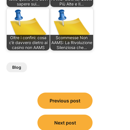
sapere sui…
Più Alte e Il…
Oltre i confini: cosa
Scommesse Non
c’è davvero dietro ai
AAMS: La Rivoluzione
casino non AAMS
Silenziosa che…
Blog
Post
Previous post
navigation
Next post