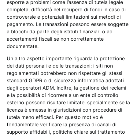
esporre a problemi come l’assenza di tutela legale
completa, difficoltà nel recupero di fondi in caso di
controversie e potenziali limitazioni sui metodi di
pagamento. Le transazioni possono essere soggette
a blocchi da parte degli istituti finanziari o ad
accertamenti fiscali se non correttamente
documentate.
Un altro aspetto importante riguarda la protezione
dei dati personali e delle transazioni: i siti non
regolamentati potrebbero non rispettare gli stessi
standard GDPR o di sicurezza informatica adottati
dagli operatori ADM. Inoltre, la gestione dei reclami
e la possibilità di ricorrere a un ente di controllo
esterno possono risultare limitate, specialmente se la
licenza è emessa in giurisdizioni con procedure di
tutela meno efficaci. Per questo motivo è
fondamentale verificare la presenza di canali di
supporto affidabili, politiche chiare sul trattamento