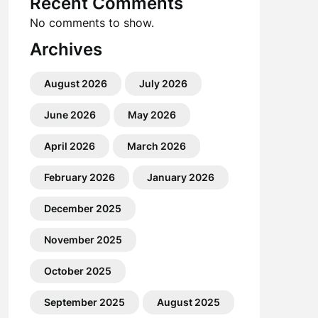
Recent Comments
No comments to show.
Archives
August 2026
July 2026
June 2026
May 2026
April 2026
March 2026
February 2026
January 2026
December 2025
November 2025
October 2025
September 2025
August 2025