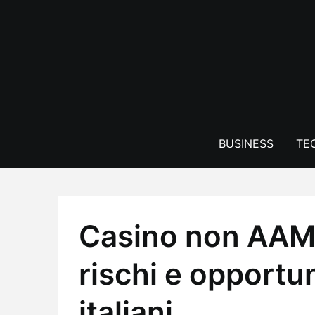
Skip
to
content
BUSINESS
TE
Casino non AAMS
rischi e opportun
italiani