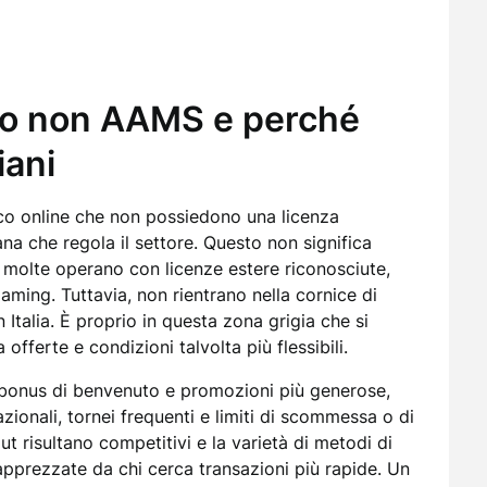
no non AAMS e perché
iani
co online che non possiedono una licenza
iana che regola il settore. Questo non significa
i: molte operano con licenze estere riconosciute,
ing. Tuttavia, non rientrano nella cornice di
n Italia. È proprio in questa zona grigia che si
a offerte e condizioni talvolta più flessibili.
no bonus di benvenuto e promozioni più generose,
azionali, tornei frequenti e limiti di scommessa o di
out risultano competitivi e la varietà di metodi di
apprezzate da chi cerca transazioni più rapide. Un