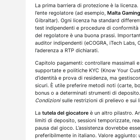
La prima barriera di protezione è la licenza
l’ente regolatore (ad esempio,
Malta Gaming
Gibraltar). Ogni licenza ha standard differ
test indipendenti e procedure di conformità p
del regolatore è una buona prassi. Importanti
auditor indipendenti (eCOGRA, iTech Labs, GLI
l’aderenza a RTP dichiarati.
Capitolo pagamenti: controllare massimali e 
supportate e politiche KYC (Know Your Cust
d’identità e prova di residenza, ma gestiscon
sicuri. È utile preferire metodi noti (carte, b
bonus o a determinati strumenti di deposito
Condizioni
sulle restrizioni di prelievo e sui 
La
tutela del giocatore
è un altro pilastro. A
limiti di deposito, sessioni temporizzate, rea
pausa dal gioco. L’assistenza dovrebbe essere
preferibilmente in italiano. Valore aggiunto: 