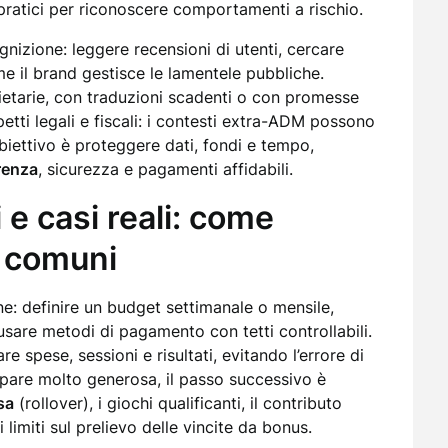
 pratici per riconoscere comportamenti a rischio.
ognizione: leggere recensioni di utenti, cercare
e il brand gestisce le lamentele pubbliche.
cietarie, con traduzioni scadenti o con promesse
spetti legali e fiscali: i contesti extra-ADM possono
obiettivo è proteggere dati, fondi e tempo,
renza
, sicurezza e pagamenti affidabili.
 e casi reali: come
ù comuni
ne: definire un budget settimanale o mensile,
usare metodi di pagamento con tetti controllabili.
e spese, sessioni e risultati, evitando l’errore di
ppare molto generosa, il passo successivo è
sa
(rollover), i giochi qualificanti, il contributo
 limiti sul prelievo delle vincite da bonus.