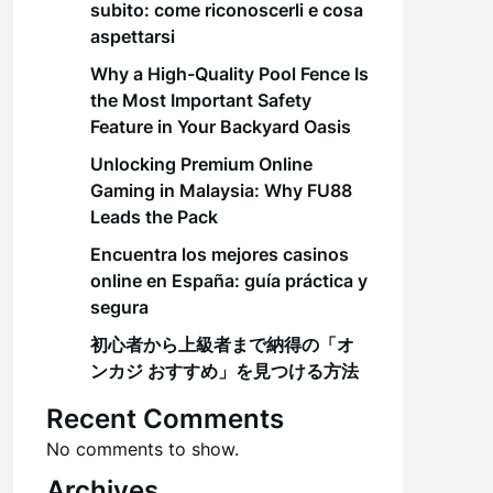
subito: come riconoscerli e cosa
aspettarsi
Why a High-Quality Pool Fence Is
the Most Important Safety
Feature in Your Backyard Oasis
Unlocking Premium Online
Gaming in Malaysia: Why FU88
Leads the Pack
Encuentra los mejores casinos
online en España: guía práctica y
segura
初心者から上級者まで納得の「オ
ンカジ おすすめ」を見つける方法
Recent Comments
No comments to show.
Archives