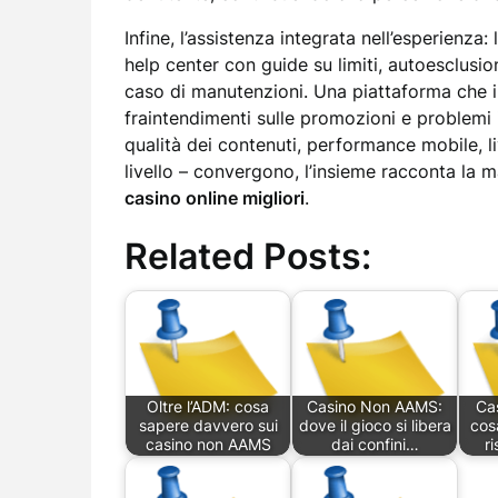
Infine, l’assistenza integrata nell’esperienza
help center con guide su limiti, autoesclusio
caso di manutenzioni. Una piattaforma che in
fraintendimenti sulle promozioni e problemi i
qualità dei contenuti, performance mobile, l
livello – convergono, l’insieme racconta la ma
casino online migliori
.
Related Posts:
Oltre l’ADM: cosa
Casino Non AAMS:
Ca
sapere davvero sui
dove il gioco si libera
cos
casino non AAMS
dai confini…
r