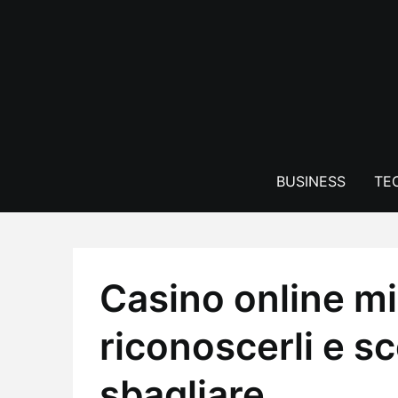
Skip
to
content
BUSINESS
TE
Casino online mi
riconoscerli e s
sbagliare