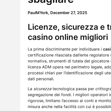
PaulMYork,
December 27, 2025
Licenze, sicurezza e tr
casino online migliori
La prima discriminante per individuare i
casi
certificazione rilasciata dall’ente regolato
normativa, strumenti di tutela del giocatore
licenza ADM opera nel perimetro legale, adot
processi chiari per l’identificazione degli ut
dati personali.
La
sicurezza
tecnologica passa per crittogra
segregazione dei fondi. I migliori operator
rigorose, limitano l’accesso ai conti e moni
misura anche nella facilità con cui è possibi