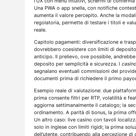
l’UX con menù intuitivi, schermi di conferma 
Una PWA o app snella, con notifiche contestu
aumenta il valore percepito. Anche la modal
regolatoria, permette di testare i titoli e va
reale.
Capitolo pagamenti: diversificazione e trasp
dovrebbero coesistere con limiti di deposito
anticipo. Il prelievo, ove possibile, andrebb
deposito per semplicità e sicurezza. I
casino
segnalano eventuali commissioni dei provide
documenti prima di richiedere il primo payou
Esempio reale di valutazione: due piattafor
prima consente filtri per RTP, volatilità e f
aggiorna settimanalmente il catalogo; la seco
ordinamento. A parità di bonus, la prima off
Un altro caso: live casino con tavoli localizzat
solo in inglese con limiti rigidi; la prima so
dell’utente, contribuendo alla percezione di q