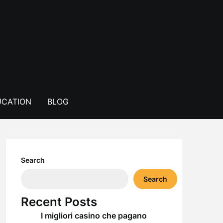
CATION
BLOG
Search
Search
Recent Posts
I migliori casino che pagano