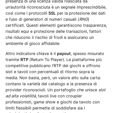
presenza di una licenza valida rilasciata da
un’autorità riconosciuta è un segnale imprescindibile,
così come i protocolli
SSL
per la protezione dei dati
e l’uso di generatori di numeri casuali (
RNG
)
certificati. Questi elementi garantiscono trasparenza,
risultati equi e protezione delle transazioni, fattori
che riducono il rischio di frodi e assicurano un
ambiente di gioco affidabile.
Altro indicatore chiave è il
payout
, spesso misurato
tramite
RTP
(Return To Player). Le piattaforme più
competitive pubblicano l’RTP dei giochi e offrono
slot e tavoli con percentuali di ritorno sopra la
media. Non basta, però, un valore alto sulla carta:
contano la varietà del catalogo e la presenza di
provider riconosciuti. Un portafoglio che unisce
slot
ad alta volatilità
, tavoli live con croupier
professionisti, game show e giochi da tavolo con
limiti flessibili permette di soddisfare sia i