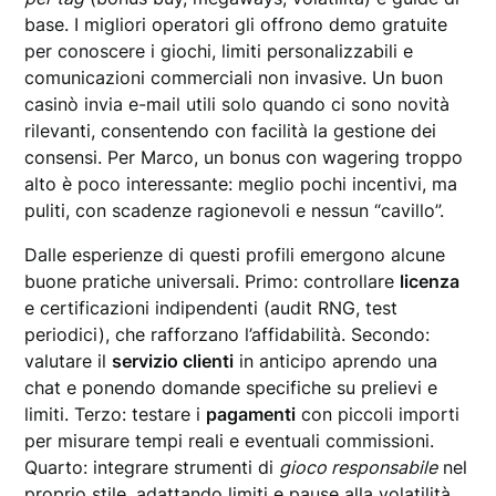
base. I migliori operatori gli offrono demo gratuite
per conoscere i giochi, limiti personalizzabili e
comunicazioni commerciali non invasive. Un buon
casinò invia e-mail utili solo quando ci sono novità
rilevanti, consentendo con facilità la gestione dei
consensi. Per Marco, un bonus con wagering troppo
alto è poco interessante: meglio pochi incentivi, ma
puliti, con scadenze ragionevoli e nessun “cavillo”.
Dalle esperienze di questi profili emergono alcune
buone pratiche universali. Primo: controllare
licenza
e certificazioni indipendenti (audit RNG, test
periodici), che rafforzano l’affidabilità. Secondo:
valutare il
servizio clienti
in anticipo aprendo una
chat e ponendo domande specifiche su prelievi e
limiti. Terzo: testare i
pagamenti
con piccoli importi
per misurare tempi reali e eventuali commissioni.
Quarto: integrare strumenti di
gioco responsabile
nel
proprio stile, adattando limiti e pause alla volatilità