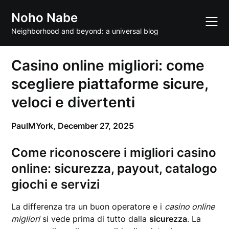
Skip
Noho Nabe
to
content
Neighborhood and beyond: a universal blog
Casino online migliori: come
scegliere piattaforme sicure,
veloci e divertenti
PaulMYork,
December 27, 2025
Come riconoscere i migliori casino
online: sicurezza, payout, catalogo
giochi e servizi
La differenza tra un buon operatore e i
casino online
migliori
si vede prima di tutto dalla
sicurezza
. La