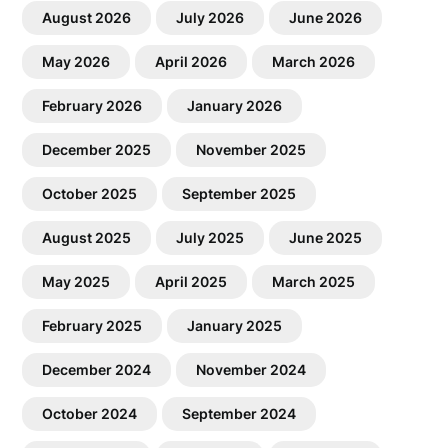
August 2026
July 2026
June 2026
May 2026
April 2026
March 2026
February 2026
January 2026
December 2025
November 2025
October 2025
September 2025
August 2025
July 2025
June 2025
May 2025
April 2025
March 2025
February 2025
January 2025
December 2024
November 2024
October 2024
September 2024