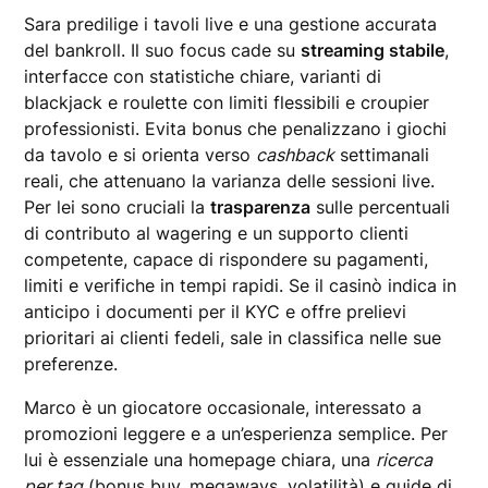
Sara predilige i tavoli live e una gestione accurata
del bankroll. Il suo focus cade su
streaming stabile
,
interfacce con statistiche chiare, varianti di
blackjack e roulette con limiti flessibili e croupier
professionisti. Evita bonus che penalizzano i giochi
da tavolo e si orienta verso
cashback
settimanali
reali, che attenuano la varianza delle sessioni live.
Per lei sono cruciali la
trasparenza
sulle percentuali
di contributo al wagering e un supporto clienti
competente, capace di rispondere su pagamenti,
limiti e verifiche in tempi rapidi. Se il casinò indica in
anticipo i documenti per il KYC e offre prelievi
prioritari ai clienti fedeli, sale in classifica nelle sue
preferenze.
Marco è un giocatore occasionale, interessato a
promozioni leggere e a un’esperienza semplice. Per
lui è essenziale una homepage chiara, una
ricerca
per tag
(bonus buy, megaways, volatilità) e guide di