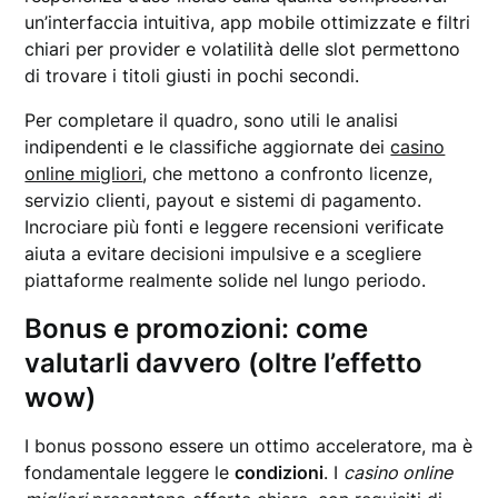
un’interfaccia intuitiva, app mobile ottimizzate e filtri
chiari per provider e volatilità delle slot permettono
di trovare i titoli giusti in pochi secondi.
Per completare il quadro, sono utili le analisi
indipendenti e le classifiche aggiornate dei
casino
online migliori
, che mettono a confronto licenze,
servizio clienti, payout e sistemi di pagamento.
Incrociare più fonti e leggere recensioni verificate
aiuta a evitare decisioni impulsive e a scegliere
piattaforme realmente solide nel lungo periodo.
Bonus e promozioni: come
valutarli davvero (oltre l’effetto
wow)
I bonus possono essere un ottimo acceleratore, ma è
fondamentale leggere le
condizioni
. I
casino online