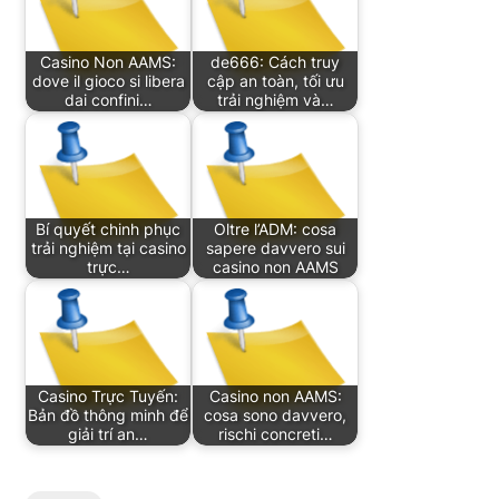
Casino Non AAMS:
de666: Cách truy
dove il gioco si libera
cập an toàn, tối ưu
dai confini…
trải nghiệm và…
Bí quyết chinh phục
Oltre l’ADM: cosa
trải nghiệm tại casino
sapere davvero sui
trực…
casino non AAMS
Casino Trực Tuyến:
Casino non AAMS:
Bản đồ thông minh để
cosa sono davvero,
giải trí an…
rischi concreti…