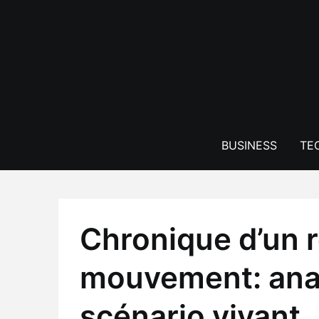
Skip
to
content
BUSINESS
TE
Chronique d’un r
mouvement: ana
scénario vivant