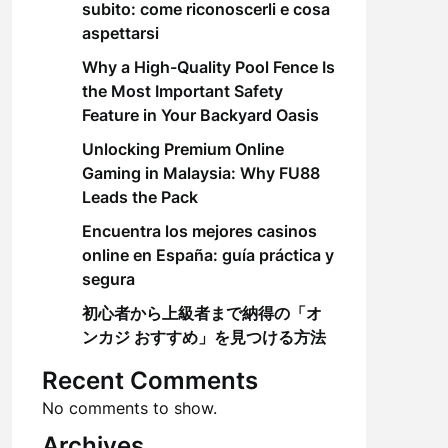
subito: come riconoscerli e cosa
aspettarsi
Why a High-Quality Pool Fence Is
the Most Important Safety
Feature in Your Backyard Oasis
Unlocking Premium Online
Gaming in Malaysia: Why FU88
Leads the Pack
Encuentra los mejores casinos
online en España: guía práctica y
segura
初心者から上級者まで納得の「オ
ンカジ おすすめ」を見つける方法
Recent Comments
No comments to show.
Archives