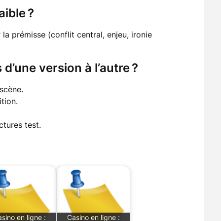
ible ?
 la prémisse (conflit central, enjeu, ironie
’une version à l’autre ?
 scène.
tion.
tures test.
sino en ligne :
Casino en ligne :