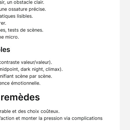
ir, un obstacle clair.
une ossature précise.
iques lisibles.
er.
ses, tests de scènes.
me micro.
bles
contraste valeur/valeur).
midpoint, dark night, climax).
gnifiant scène par scène.
ence émotionnelle.
t remèdes
urable et des choix coûteux.
 d’action et monter la pression via complications