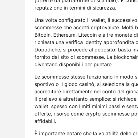
(offerte da piattaforme di scambio). È cons
reputazione in termini di sicurezza.
Una volta configurato il wallet, il successiv
scommesse che accetti criptovalute. Molti 
Bitcoin, Ethereum, Litecoin e altre monete dig
richiesta una verifica identity approfondita 
Dopodiché, si procede al deposito: basta invia
fornito dal sito di scommesse. La blockchain 
diventano disponibili per puntare.
Le scommesse stesse funzionano in modo simil
sportivo o il gioco casinò, si seleziona la q
accreditare direttamente nel conto del giocat
Il prelievo è altrettanto semplice: si richiede
wallet, spesso con limiti minimi bassi e senz
offerte, risorse come
crypto scommesse
pos
affidabili.
È importante notare che la volatilità delle cr