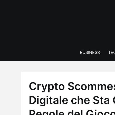
Skip
to
content
BUSINESS
TE
Crypto Scommes
Digitale che Sta
Regole del Gioc