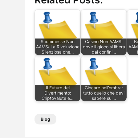
Scommesse Non
Casino Non AAMS:
B
AAMS: La Rivoluzione
dove il gioco si libera
AAMS
Silenziosa che…
dai confini…
Il Futuro del
Giocare nell’ombra:
Divertimento:
tutto quello che devi
Criptovalute e…
sapere sui…
Blog