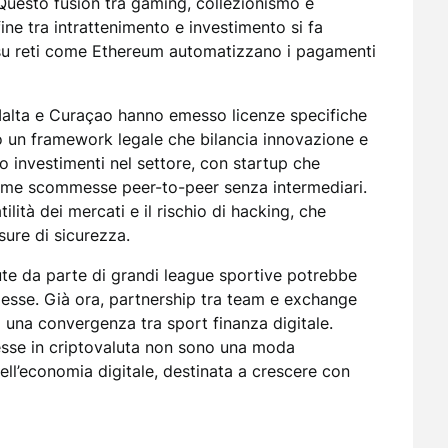
Questo fusion tra gaming, collezionismo e
ine tra intrattenimento e investimento si fa
ct su reti come Ethereum automatizzano i pagamenti
Malta e Curaçao hanno emesso licenze specifiche
 un framework legale che bilancia innovazione e
o investimenti nel settore, con startup che
come scommesse peer-to-peer senza intermediari.
ilità dei mercati e il rischio di hacking, che
sure di sicurezza.
ute da parte di grandi league sportive potrebbe
esse. Già ora, partnership tra team e exchange
una convergenza tra sport finanza digitale.
sse in criptovaluta non sono una moda
l’economia digitale, destinata a crescere con