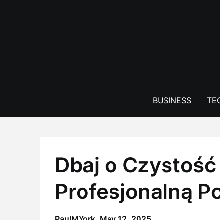
Skip
to
content
BUSINESS
TE
Dbaj o Czystość
Profesjonalną 
PaulMYork,
May 12, 2025