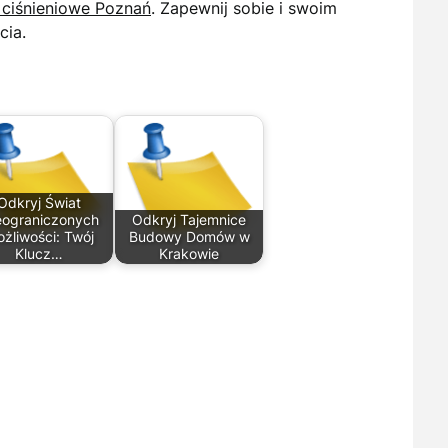
 ciśnieniowe Poznań
. Zapewnij sobie i swoim
cia.
Odkryj Świat
eograniczonych
Odkryj Tajemnice
żliwości: Twój
Budowy Domów w
Klucz…
Krakowie