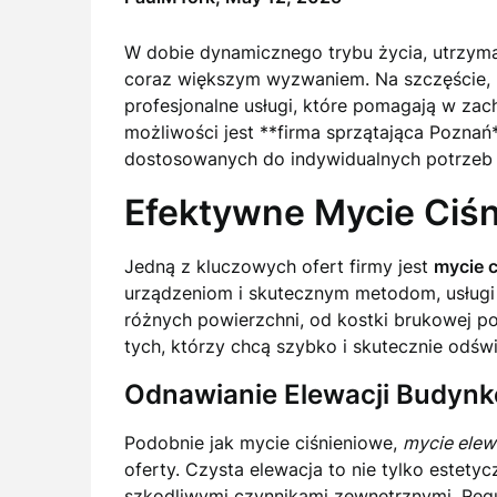
W dobie dynamicznego trybu życia, utrzyma
coraz większym wyzwaniem. Na szczęście, 
profesjonalne usługi, które pomagają w zach
możliwości jest **firma sprzątająca Poznań**
dostosowanych do indywidualnych potrzeb 
Efektywne Mycie Ciś
Jedną z kluczowych ofert firmy jest
mycie 
urządzeniom i skutecznym metodom, usługi 
różnych powierzchni, od kostki brukowej po
tych, którzy chcą szybko i skutecznie odś
Odnawianie Elewacji Budyn
Podobnie jak mycie ciśnieniowe,
mycie elew
oferty. Czysta elewacja to nie tylko estety
szkodliwymi czynnikami zewnętrznymi. Regu