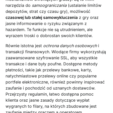
narzędzia do
samoograniczania
(ustalanie limitów
depozytów, strat czy czasu gry), możliwość
czasowej lub stałej samowykluczenia
z gry oraz
jasne informowanie o ryzyku związanym z
hazardem. Te funkcje nie są utrudnieniem, ale
wyrazem troski o dobrostan swoich klientów.
Równie istotna jest
ochrona danych osobowych
i
transakcji finansowych. Wiodące firmy wykorzystują
zaawansowane szyfrowanie SSL, aby wszystkie
transakce i dane były poufne. Dostępne metody
płatności, takie jak przelewy bankowe, karty,
natychmiastowe przelewy online czy popularne
portfele elektroniczne, również powinny inspirować
zaufanie i pochodzić od uznanych dostawców.
Przejrzysty regulamin, łatwo dostępna pomoc
klienta oraz jasne zasady dotyczące wypłat
wygranych to filary, na których zbudowane jest
zaufanie między graczem a operatorem.