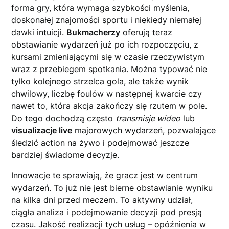
forma gry, która wymaga szybkości myślenia,
doskonałej znajomości sportu i niekiedy niemałej
dawki intuicji.
Bukmacherzy
oferują teraz
obstawianie wydarzeń już po ich rozpoczęciu, z
kursami zmieniającymi się w czasie rzeczywistym
wraz z przebiegem spotkania. Można typować nie
tylko kolejnego strzelca gola, ale także wynik
chwilowy, liczbę foulów w następnej kwarcie czy
nawet to, która akcja zakończy się rzutem w pole.
Do tego dochodzą często
transmisje wideo
lub
visualizacje live
majorowych wydarzeń, pozwalające
śledzić action na żywo i podejmować jeszcze
bardziej świadome decyzje.
Innowacje te sprawiają, że gracz jest w centrum
wydarzeń. To już nie jest bierne obstawianie wyniku
na kilka dni przed meczem. To aktywny udział,
ciągła analiza i podejmowanie decyzji pod presją
czasu. Jakość realizacji tych usług – opóźnienia w