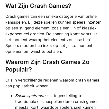
Wat Zijn Crash Games?
Crash games zijn een unieke categorie van online
kansspelen. Bij deze spellen kunnen spelers inzetten
op een stijgend element, zoals een lijn of klassiek
exponentieel groeien. De spanning komt voort uit
het moment waarop het element zou ‘crashen’.
Spelers moeten hun inzet op het juiste moment
opnemen om winst te behalen.
Waarom Zijn Crash Games Zo
Populair?
Er zijn verschillende redenen waarom
crash games
aan populariteit winnen:
Snelle spelrondes:
In tegenstelling tot
traditionele casinospellen duren crash games
meestal kort, waardoor spelers snel kunnen