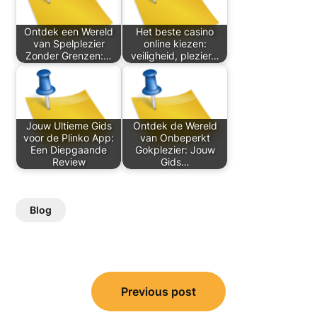
Ontdek een Wereld
Het beste casino
van Spelplezier
online kiezen:
Zonder Grenzen:…
veiligheid, plezier…
Jouw Ultieme Gids
Ontdek de Wereld
voor de Plinko App:
van Onbeperkt
Een Diepgaande
Gokplezier: Jouw
Review
Gids…
Blog
Post
Previous post
navigation