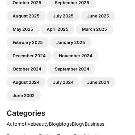
October 2025
September 2025
August 2025
July 2025
June 2025
May 2025
April 2025
March 2025
February 2025
January 2025
December 2024
November 2024
October 2024
September 2024
August 2024
July 2024
June 2024
June 2002
Categories
Automotive
beauty
Blog
blogs
Blogv
Business