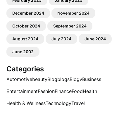
February 2025
January 2025
December 2024
November 2024
October 2024
September 2024
August 2024
July 2024
June 2024
June 2002
Categories
Automotive
beauty
Blog
blogs
Blogv
Business
Entertainment
Fashion
Finance
Food
Health
Health & Wellness
Technology
Travel