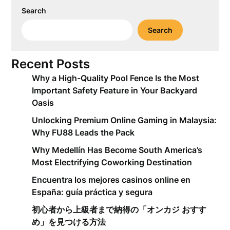
Search
Search
Recent Posts
Why a High-Quality Pool Fence Is the Most
Important Safety Feature in Your Backyard
Oasis
Unlocking Premium Online Gaming in Malaysia:
Why FU88 Leads the Pack
Why Medellín Has Become South America’s
Most Electrifying Coworking Destination
Encuentra los mejores casinos online en
España: guía práctica y segura
初心者から上級者まで納得の「オンカジ おすす
め」を見つける方法