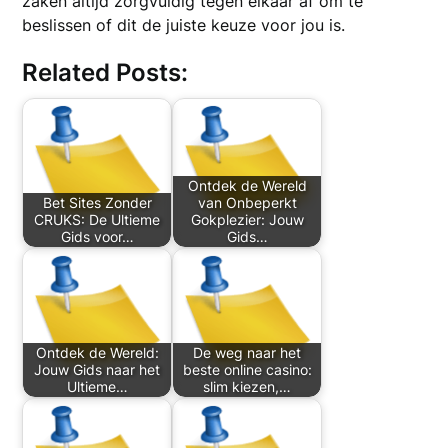
zaken altijd zorgvuldig tegen elkaar af om te
beslissen of dit de juiste keuze voor jou is.
Related Posts:
Ontdek de Wereld
Bet Sites Zonder
van Onbeperkt
CRUKS: De Ultieme
Gokplezier: Jouw
Gids voor…
Gids…
Ontdek de Wereld:
De weg naar het
Jouw Gids naar het
beste online casino:
Ultieme…
slim kiezen,…