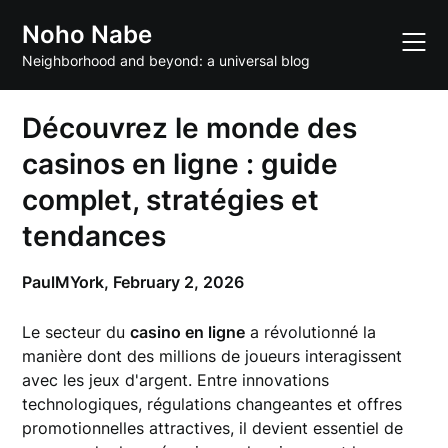
Skip
Noho Nabe
to
content
Neighborhood and beyond: a universal blog
Découvrez le monde des
casinos en ligne : guide
complet, stratégies et
tendances
PaulMYork,
February 2, 2026
Le secteur du
casino en ligne
a révolutionné la
manière dont des millions de joueurs interagissent
avec les jeux d'argent. Entre innovations
technologiques, régulations changeantes et offres
promotionnelles attractives, il devient essentiel de