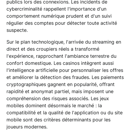
publics lors des connexions. Les incidents de
cybercriminalité rappellent l'importance d'un
comportement numérique prudent et d'un suivi
régulier des comptes pour détecter toute activité
suspecte.
Sur le plan technologique, l'arrivée du streaming en
direct et des croupiers réels a transformé
l'expérience, rapprochant l'ambiance terrestre du
confort domestique. Les casinos intègrent aussi
l'intelligence artificielle pour personnaliser les offres
et améliorer la détection des fraudes. Les paiements
cryptographiques gagnent en popularité, offrant
rapidité et anonymat partiel, mais imposent une
compréhension des risques associés. Les jeux
mobiles dominent désormais le marché : la
compatibilité et la qualité de l'application ou du site
mobile sont des critères déterminants pour les
joueurs modernes.