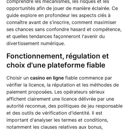
comprendre les mécanismes, les risques et les
opportunités afin de jouer de manière éclairée. Ce
guide explore en profondeur les aspects clés à
connaître avant de s'inscrire, comment maximiser
ses chances sans confondre hasard et compétence,
et quelles tendances façonneront l'avenir du
divertissement numérique.
Fonctionnement, régulation et
choix d'une plateforme fiable
Choisir un
casino en ligne
fiable commence par
vérifier la licence, la réputation et les méthodes de
paiement proposées. Les opérateurs sérieux
affichent clairement une licence délivrée par une
autorité reconnue, des politiques de jeu responsable
et des outils de vérification d'identité. Il est
important d'analyser les termes et conditions,
notamment les clauses relatives aux bonus,