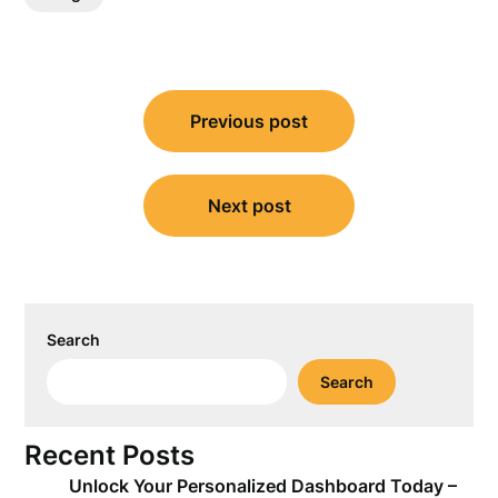
Post
Previous post
navigation
Next post
Search
Search
Recent Posts
Unlock Your Personalized Dashboard Today –