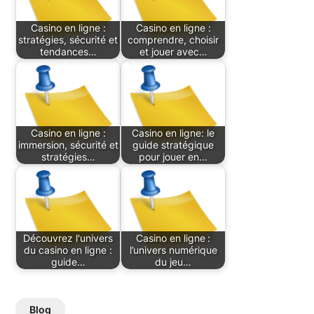
Casino en ligne :
Casino en ligne :
stratégies, sécurité et
comprendre, choisir
tendances…
et jouer avec…
Casino en ligne :
Casino en ligne: le
immersion, sécurité et
guide stratégique
stratégies…
pour jouer en…
Découvrez l'univers
Casino en ligne :
du casino en ligne :
l’univers numérique
guide…
du jeu…
Blog