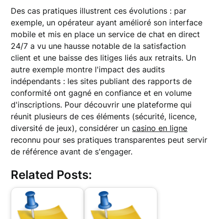
Des cas pratiques illustrent ces évolutions : par
exemple, un opérateur ayant amélioré son interface
mobile et mis en place un service de chat en direct
24/7 a vu une hausse notable de la satisfaction
client et une baisse des litiges liés aux retraits. Un
autre exemple montre l'impact des audits
indépendants : les sites publiant des rapports de
conformité ont gagné en confiance et en volume
d'inscriptions. Pour découvrir une plateforme qui
réunit plusieurs de ces éléments (sécurité, licence,
diversité de jeux), considérer un
casino en ligne
reconnu pour ses pratiques transparentes peut servir
de référence avant de s'engager.
Related Posts: