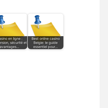
sino en ligne :
Best online casino
sion, sécurité et
Belgie: le guide
avantages…
essentiel pour…