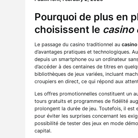
Pourquoi de plus en p
choisissent le
casino 
Le passage du casino traditionnel au
casino
d’avantages pratiques et technologiques. Aujou
depuis un smartphone ou un ordinateur san
d’accéder à des centaines de titres en quel
bibliothèques de jeux variées, incluant mach
croupiers en direct, ce qui répond aux attent
Les offres promotionnelles constituent un 
tours gratuits et programmes de fidélité au
prolongent la durée de jeu. Toutefois, il est 
pour éviter les surprises concernant les exig
possibilité de tester des jeux en mode démo 
capital.