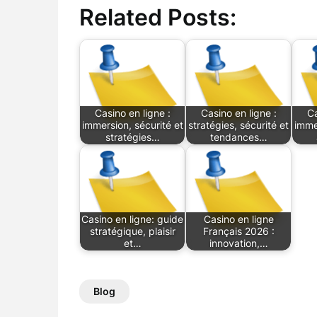
Related Posts:
Casino en ligne :
Casino en ligne :
Ca
immersion, sécurité et
stratégies, sécurité et
immer
stratégies…
tendances…
Casino en ligne: guide
Casino en ligne
stratégique, plaisir
Français 2026 :
et…
innovation,…
Blog