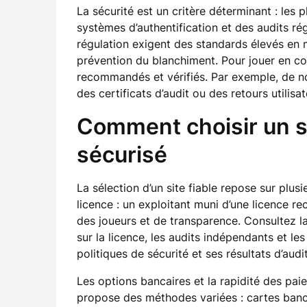
La sécurité est un critère déterminant : les 
systèmes d’authentification et des audits rég
régulation exigent des standards élevés en 
prévention du blanchiment. Pour jouer en c
recommandés et vérifiés. Par exemple, de 
des certificats d’audit ou des retours utilisa
Comment choisir un si
sécurisé
La sélection d’un site fiable repose sur plus
licence : un exploitant muni d’une licence r
des joueurs et de transparence. Consultez l
sur la licence, les audits indépendants et le
politiques de sécurité et ses résultats d’au
Les options bancaires et la rapidité des pai
propose des méthodes variées : cartes banca