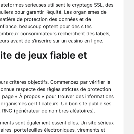
plateformes sérieuses utilisent le cryptage SSL, des
uliers pour garantir l’équité. Les organismes de
matière de protection des données et de
onfiance, beaucoup optent pour des sites
nombreux consommateurs recherchent des labels,
teurs avant de s’inscrire sur un
casino en ligne
.
te de jeux fiable et
ieurs critères objectifs. Commencez par vérifier la
econnue respecte des règles strictes de protection
a page « À propos » pour trouver des informations
s organismes certificateurs. Un bon site publie ses
dit RNG (générateur de nombres aléatoires).
ements sont également essentielles. Un site sérieux
ires, portefeuilles électroniques, virements et