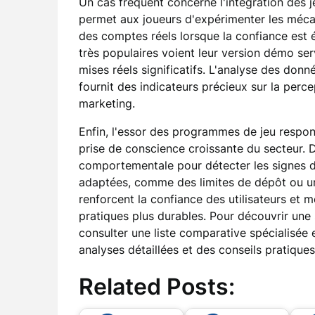
Un cas fréquent concerne l'intégration des 
permet aux joueurs d'expérimenter les mécan
des comptes réels lorsque la confiance est 
très populaires voient leur version démo ser
mises réels significatifs. L'analyse des do
fournit des indicateurs précieux sur la perc
marketing.
Enfin, l'essor des programmes de jeu respons
prise de conscience croissante du secteur. D
comportementale pour détecter les signes 
adaptées, comme des limites de dépôt ou un 
renforcent la confiance des utilisateurs et m
pratiques plus durables. Pour découvrir une 
consulter une liste comparative spécialisée 
analyses détaillées et des conseils pratiques
Related Posts: