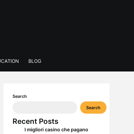
CATION
BLOG
Search
Search
Recent Posts
I migliori casino che pagano