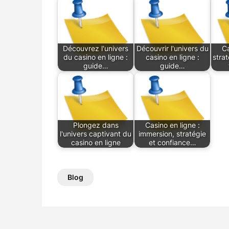
Découvrez l'univers
Découvrir l'univers du
Ca
du casino en ligne :
casino en ligne :
strat
guide…
guide…
Plongez dans
Casino en ligne :
l'univers captivant du
immersion, stratégie
casino en ligne
et confiance…
Blog