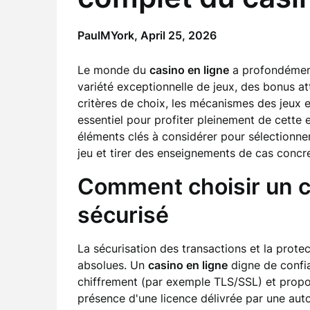
PaulMYork,
April 25, 2026
Le monde du
casino en ligne
a profondément
variété exceptionnelle de jeux, des bonus at
critères de choix, les mécanismes des jeux 
essentiel pour profiter pleinement de cette e
éléments clés à considérer pour sélectionner
jeu et tirer des enseignements de cas concre
Comment choisir un ca
sécurisé
La sécurisation des transactions et la prote
absolues. Un
casino en ligne
digne de confia
chiffrement (par exemple TLS/SSL) et prop
présence d'une licence délivrée par une aut