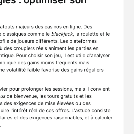
s atouts majeurs des casinos en ligne. Des
e classiques comme le
blackjack
, la roulette et le
fils de joueurs différents. Les plateformes
où des croupiers réels animent les parties en
ique. Pour choisir son jeu, il est utile d'analyser
e implique des gains moins fréquents mais
e volatilité faible favorise des gains réguliers
vier pour prolonger les sessions, mais il convient
us
de bienvenue, les tours gratuits et les
is des exigences de mise élevées ou des
uire l'intérêt réel de ces offres. L'astuce consiste
laires et des exigences raisonnables, et à calculer
.