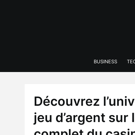
Skip
to
content
BUSINESS
TE
Découvrez l’univ
jeu d’argent sur 
complet du casin