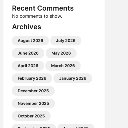
Recent Comments
No comments to show.
Archives
August 2026
July 2026
June 2026
May 2026
April 2026
March 2026
February 2026
January 2026
December 2025
November 2025
October 2025