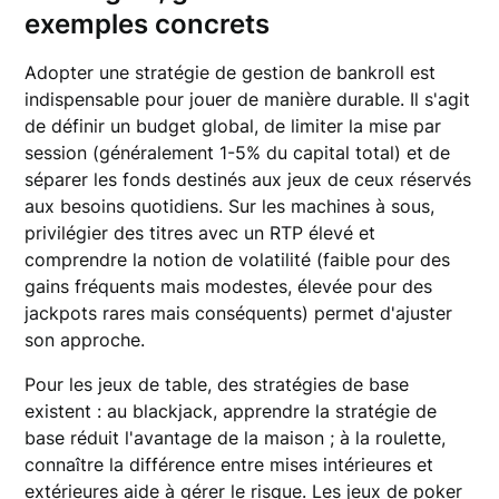
exemples concrets
Adopter une stratégie de gestion de bankroll est
indispensable pour jouer de manière durable. Il s'agit
de définir un budget global, de limiter la mise par
session (généralement 1-5% du capital total) et de
séparer les fonds destinés aux jeux de ceux réservés
aux besoins quotidiens. Sur les machines à sous,
privilégier des titres avec un RTP élevé et
comprendre la notion de volatilité (faible pour des
gains fréquents mais modestes, élevée pour des
jackpots rares mais conséquents) permet d'ajuster
son approche.
Pour les jeux de table, des stratégies de base
existent : au blackjack, apprendre la stratégie de
base réduit l'avantage de la maison ; à la roulette,
connaître la différence entre mises intérieures et
extérieures aide à gérer le risque. Les jeux de poker