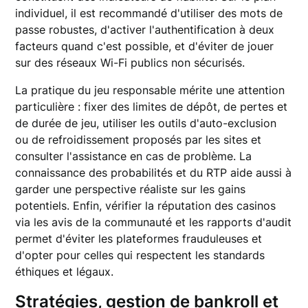
individuel, il est recommandé d'utiliser des mots de
passe robustes, d'activer l'authentification à deux
facteurs quand c'est possible, et d'éviter de jouer
sur des réseaux Wi-Fi publics non sécurisés.
La pratique du jeu responsable mérite une attention
particulière : fixer des limites de dépôt, de pertes et
de durée de jeu, utiliser les outils d'auto-exclusion
ou de refroidissement proposés par les sites et
consulter l'assistance en cas de problème. La
connaissance des probabilités et du RTP aide aussi à
garder une perspective réaliste sur les gains
potentiels. Enfin, vérifier la réputation des casinos
via les avis de la communauté et les rapports d'audit
permet d'éviter les plateformes frauduleuses et
d'opter pour celles qui respectent les standards
éthiques et légaux.
Stratégies, gestion de bankroll et