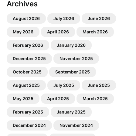
Archives
August 2026
July 2026
June 2026
May 2026
April 2026
March 2026
February 2026
January 2026
December 2025
November 2025
October 2025
September 2025
August 2025
July 2025
June 2025
May 2025
April 2025
March 2025
February 2025
January 2025
December 2024
November 2024