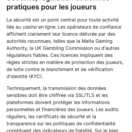
pratiques pour les joueurs
La sécurité est un point central pour toute activité
liée au
casino en ligne
. Les opérateurs de confiance
affichent clairement leur licence délivrée par des
autorités reconnues, telles que la Malta Gaming
Authority, la UK Gambling Commission ou d'autres
régulateurs fiables. Ces licences impliquent des
règles strictes en matière de protection des joueurs,
de lutte contre le blanchiment et de vérification
d'identité (KYC).
Techniquement, la transmission des données
sensibles doit être chiffrée via SSL/TLS et les
plateformes doivent protéger les informations
personnelles et financières des joueurs. Les audits
réguliers, les certificats de sécurité et la
transparence sur les politiques de confidentialité
constituent des indicateurs de fiabilité. Sur le plan