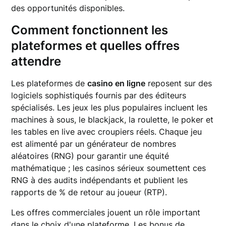
des opportunités disponibles.
Comment fonctionnent les
plateformes et quelles offres
attendre
Les plateformes de
casino en ligne
reposent sur des
logiciels sophistiqués fournis par des éditeurs
spécialisés. Les jeux les plus populaires incluent les
machines à sous, le blackjack, la roulette, le poker et
les tables en live avec croupiers réels. Chaque jeu
est alimenté par un générateur de nombres
aléatoires (RNG) pour garantir une équité
mathématique ; les casinos sérieux soumettent ces
RNG à des audits indépendants et publient les
rapports de % de retour au joueur (RTP).
Les offres commerciales jouent un rôle important
dans le choix d'une plateforme. Les bonus de