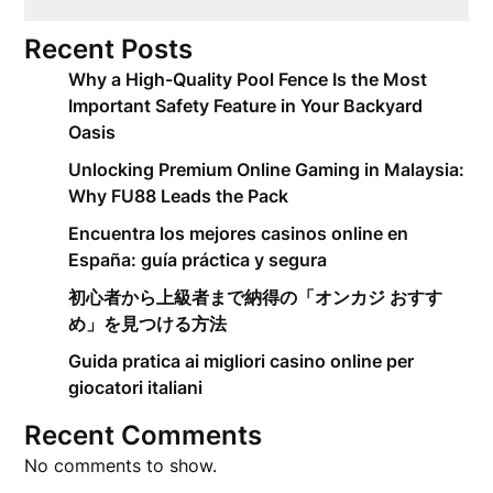
Recent Posts
Why a High-Quality Pool Fence Is the Most
Important Safety Feature in Your Backyard
Oasis
Unlocking Premium Online Gaming in Malaysia:
Why FU88 Leads the Pack
Encuentra los mejores casinos online en
España: guía práctica y segura
初心者から上級者まで納得の「オンカジ おすす
め」を見つける方法
Guida pratica ai migliori casino online per
giocatori italiani
Recent Comments
No comments to show.