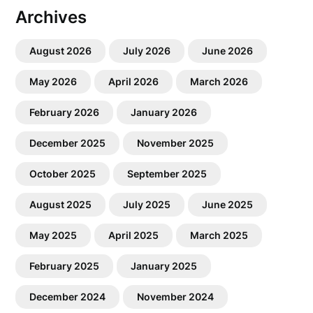
Archives
August 2026
July 2026
June 2026
May 2026
April 2026
March 2026
February 2026
January 2026
December 2025
November 2025
October 2025
September 2025
August 2025
July 2025
June 2025
May 2025
April 2025
March 2025
February 2025
January 2025
December 2024
November 2024