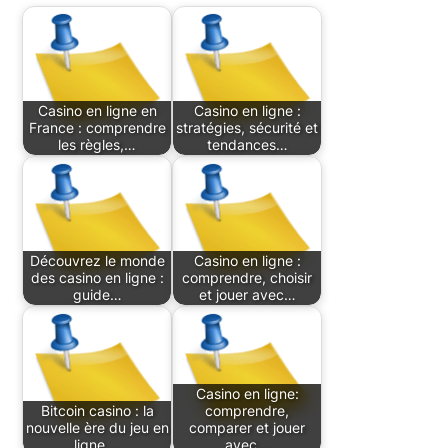
Casino en ligne en
Casino en ligne :
France : comprendre
stratégies, sécurité et
les règles,…
tendances…
Découvrez le monde
Casino en ligne :
des casino en ligne :
comprendre, choisir
guide…
et jouer avec…
Casino en ligne:
Bitcoin casino : la
comprendre,
nouvelle ère du jeu en
comparer et jouer
ligne,…
avec…