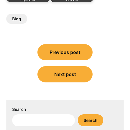
Blog
Post
Previous post
navigation
Next post
Search
Search