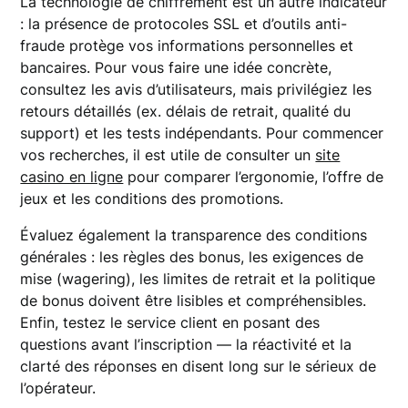
La technologie de chiffrement est un autre indicateur
: la présence de protocoles SSL et d’outils anti-
fraude protège vos informations personnelles et
bancaires. Pour vous faire une idée concrète,
consultez les avis d’utilisateurs, mais privilégiez les
retours détaillés (ex. délais de retrait, qualité du
support) et les tests indépendants. Pour commencer
vos recherches, il est utile de consulter un
site
casino en ligne
pour comparer l’ergonomie, l’offre de
jeux et les conditions des promotions.
Évaluez également la transparence des conditions
générales : les règles des bonus, les exigences de
mise (wagering), les limites de retrait et la politique
de bonus doivent être lisibles et compréhensibles.
Enfin, testez le service client en posant des
questions avant l’inscription — la réactivité et la
clarté des réponses en disent long sur le sérieux de
l’opérateur.