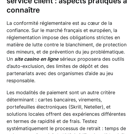
service client : aspects pratiques à
connaître
La conformité réglementaire est au cœur de la
confiance. Sur le marché français et européen, la
réglementation impose des obligations strictes en
matière de lutte contre le blanchiment, de protection
des mineurs, et de prévention du jeu problématique.
Un
site casino en ligne
sérieux proposera des outils
d’auto-exclusion, des limites de dépôt et des
partenariats avec des organismes d’aide au jeu
responsable.
Les modalités de paiement sont un autre critère
déterminant : cartes bancaires, virements,
portefeuilles électroniques (Skrill, Neteller), et
solutions locales offrent des expériences différentes
en termes de rapidité et de frais. Testez
systématiquement le processus de retrait : temps de