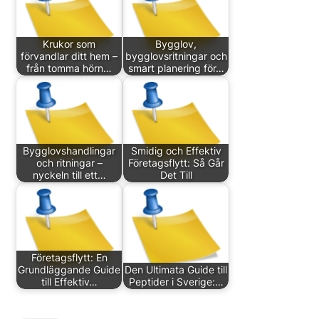
Krukor som
Bygglov,
förvandlar ditt hem –
bygglovsritningar och
från tomma hörn…
smart planering för…
Bygglovshandlingar
Smidig och Effektiv
och ritningar –
Företagsflytt: Så Går
nyckeln till ett…
Det Till
Företagsflytt: En
Grundläggande Guide
Den Ultimata Guide till
till Effektiv…
Peptider i Sverige:…