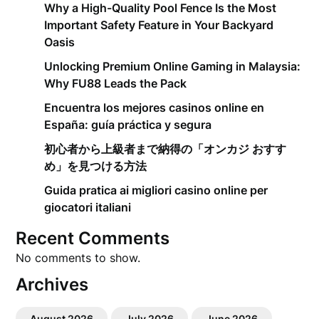
Why a High-Quality Pool Fence Is the Most
Important Safety Feature in Your Backyard
Oasis
Unlocking Premium Online Gaming in Malaysia:
Why FU88 Leads the Pack
Encuentra los mejores casinos online en
España: guía práctica y segura
初心者から上級者まで納得の「オンカジ おすす
め」を見つける方法
Guida pratica ai migliori casino online per
giocatori italiani
Recent Comments
No comments to show.
Archives
August 2026
July 2026
June 2026