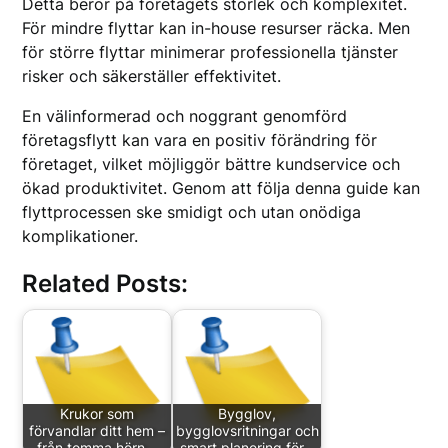
Detta beror på företagets storlek och komplexitet.
För mindre flyttar kan in-house resurser räcka. Men
för större flyttar minimerar professionella tjänster
risker och säkerställer effektivitet.
En välinformerad och noggrant genomförd
företagsflytt kan vara en positiv förändring för
företaget, vilket möjliggör bättre kundservice och
ökad produktivitet. Genom att följa denna guide kan
flyttprocessen ske smidigt och utan onödiga
komplikationer.
Related Posts:
Krukor som
Bygglov,
förvandlar ditt hem –
bygglovsritningar och
från tomma hörn…
smart planering för…