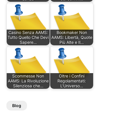
Casino Senza AAMS:
Bookmaker Non
Tutto Quello Che Devi
AAMS: Libertà, Quote
Sapere…
Più Alte e Il…
Scommesse Non
Oltre i Confini
AAMS: La Rivoluzione
Regolamentati:
Silenziosa che…
L'Universo…
Blog