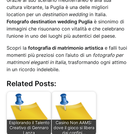
Grazie al suo scenario mediterraneo e alla sua
cultura vibrante, la Puglia è una delle migliori
location per un
destination wedding
in Italia.
Fotografo destination wedding Puglia
è sinonimo di
immagini che risuonano con vitalità e che celebrano
l’unione in uno dei luoghi più autentici del paese.
Scopri la
fotografia di matrimonio artistica
e falli tuoi
momenti più preziosi con l’aiuto di un
fotografo per
matrimoni eleganti in Italia
, trasformando ogni attimo
in un ricordo indelebile.
Related Posts:
Esplorando il Talento
Casino Non AAMS:
Creativo di Gennaro
dove il gioco si libera
Lanza
dai confini…