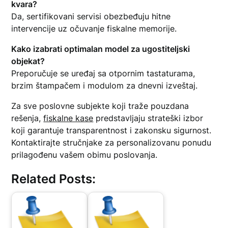
kvara?
Da, sertifikovani servisi obezbeđuju hitne
intervencije uz očuvanje fiskalne memorije.
Kako izabrati optimalan model za ugostiteljski
objekat?
Preporučuje se uređaj sa otpornim tastaturama,
brzim štampačem i modulom za dnevni izveštaj.
Za sve poslovne subjekte koji traže pouzdana
rešenja,
fiskalne kase
predstavljaju strateški izbor
koji garantuje transparentnost i zakonsku sigurnost.
Kontaktirajte stručnjake za personalizovanu ponudu
prilagođenu vašem obimu poslovanja.
Related Posts: