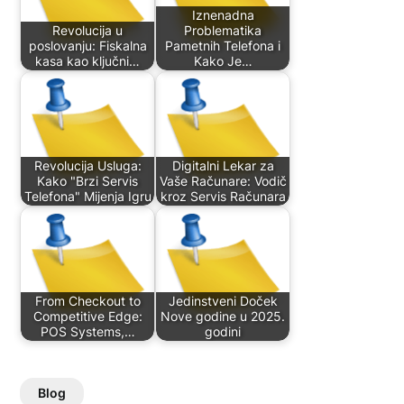
Iznenadna
Revolucija u
Problematika
poslovanju: Fiskalna
Pametnih Telefona i
kasa kao ključni…
Kako Je…
Revolucija Usluga:
Digitalni Lekar za
Kako "Brzi Servis
Vaše Računare: Vodič
Telefona" Mijenja Igru
kroz Servis Računara
From Checkout to
Jedinstveni Doček
Competitive Edge:
Nove godine u 2025.
POS Systems,…
godini
Blog