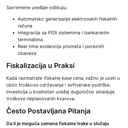
Savremene uređaje odlikuju:
Automatsko generisanje elektronskih fiskalnih
računa
Integracija sa POS sistemima i bankarskim
terminalima
Real-time evidencija prometa i poreznih
obaveza
Fiskalizacija u Praksi
Kada razmatrate
fiskalne kase cena
, važno je uzeti u
obzir troškove održavanja i softverske podrške.
Investicija u kvalitetan uređaj dugoročno smanjuje
troškove neplanovanih kvarova.
Često Postavljana Pitanja
Da li je moguća zamena fiskalne trake u slučaju