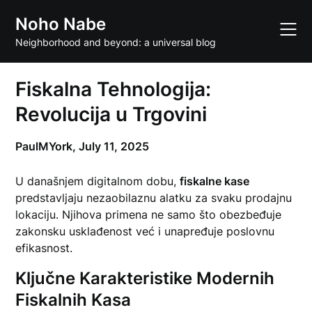
Skip
Noho Nabe
to
content
Neighborhood and beyond: a universal blog
Fiskalna Tehnologija:
Revolucija u Trgovini
PaulMYork,
July 11, 2025
U današnjem digitalnom dobu,
fiskalne kase
predstavljaju nezaobilaznu alatku za svaku prodajnu
lokaciju. Njihova primena ne samo što obezbeđuje
zakonsku usklađenost već i unapređuje poslovnu
efikasnost.
Ključne Karakteristike Modernih
Fiskalnih Kasa