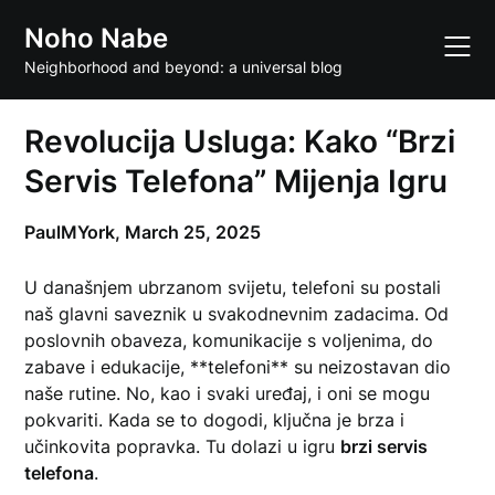
Skip
Noho Nabe
to
content
Neighborhood and beyond: a universal blog
Revolucija Usluga: Kako “Brzi
Servis Telefona” Mijenja Igru
PaulMYork,
March 25, 2025
U današnjem ubrzanom svijetu, telefoni su postali
naš glavni saveznik u svakodnevnim zadacima. Od
poslovnih obaveza, komunikacije s voljenima, do
zabave i edukacije, **telefoni** su neizostavan dio
naše rutine. No, kao i svaki uređaj, i oni se mogu
pokvariti. Kada se to dogodi, ključna je brza i
učinkovita popravka. Tu dolazi u igru
brzi servis
telefona
.