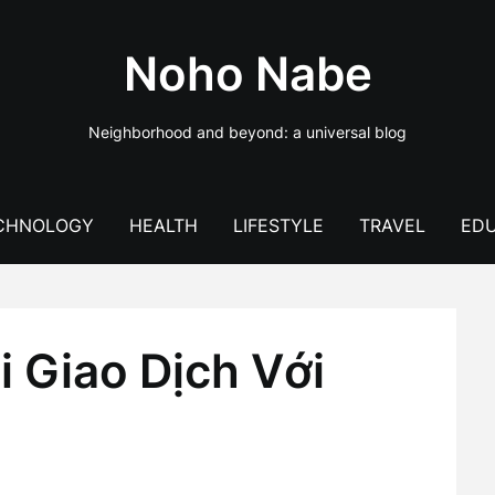
Noho Nabe
Neighborhood and beyond: a universal blog
CHNOLOGY
HEALTH
LIFESTYLE
TRAVEL
EDU
 Giao Dịch Với