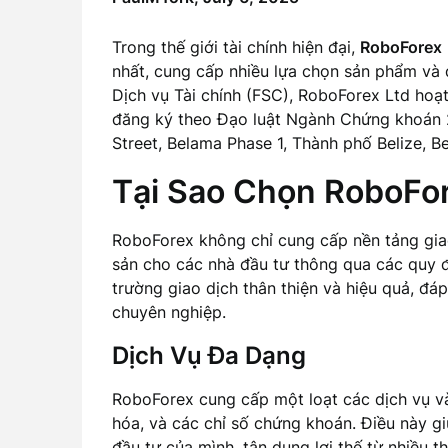
Trong thế giới tài chính hiện đại,
RoboForex
nhất, cung cấp nhiều lựa chọn sản phẩm và 
Dịch vụ Tài chính (FSC), RoboForex Ltd ho
đăng ký theo Đạo luật Ngành Chứng khoán 20
Street, Belama Phase 1, Thành phố Belize, Be
Tại Sao Chọn RoboFo
RoboForex không chỉ cung cấp nền tảng gi
sản cho các nhà đầu tư thông qua các quy 
trường giao dịch thân thiện và hiệu quả, đá
chuyên nghiệp.
Dịch Vụ Đa Dạng
RoboForex cung cấp một loạt các dịch vụ và
hóa, và các chỉ số chứng khoán. Điều này 
đầu tư của mình, tận dụng lợi thế từ nhiều th