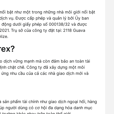
nổi bật như một trong những nhà môi giới nổi bật
dịch vụ. Được cấp phép và quản lý bởi Ủy ban
ạt động dưới giấy phép số 000138/32 và được
21. Trụ sở của công ty đặt tại: 2118 Guava
lize.
rex?
ao dịch vững mạnh mà còn đảm bảo an toàn tài
định chặt chẽ. Công ty đã xây dựng một môi
p ứng nhu cầu của cả các nhà giao dịch mới và
 sản phẩm tài chính như giao dịch ngoại hối, hàng
giúp người dùng có cơ hội đa dạng hóa danh mục
ị trường khác nhau trên toàn thế giới.