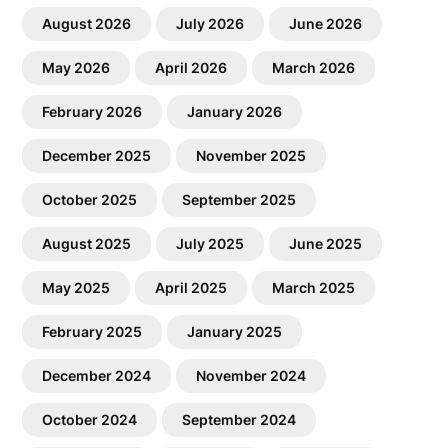
August 2026
July 2026
June 2026
May 2026
April 2026
March 2026
February 2026
January 2026
December 2025
November 2025
October 2025
September 2025
August 2025
July 2025
June 2025
May 2025
April 2025
March 2025
February 2025
January 2025
December 2024
November 2024
October 2024
September 2024