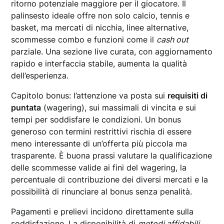
ritorno potenziale maggiore per il giocatore. Il
palinsesto ideale offre non solo calcio, tennis e
basket, ma mercati di nicchia, linee alternative,
scommesse combo e funzioni come il
cash out
parziale. Una sezione live curata, con aggiornamento
rapido e interfaccia stabile, aumenta la qualità
dell’esperienza.
Capitolo bonus: l’attenzione va posta sui
requisiti di
puntata
(wagering), sui massimali di vincita e sui
tempi per soddisfare le condizioni. Un bonus
generoso con termini restrittivi rischia di essere
meno interessante di un’offerta più piccola ma
trasparente. È buona prassi valutare la qualificazione
delle scommesse valide ai fini del wagering, la
percentuale di contribuzione dei diversi mercati e la
possibilità di rinunciare al bonus senza penalità.
Pagamenti e prelievi incidono direttamente sulla
soddisfazione. La disponibilità di
metodi affidabili