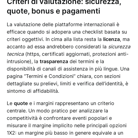
Criteri di valutazione: sicurezza,
quote, bonus e pagamenti
La valutazione delle piattaforme internazionali è
efficace quando si adopera una checklist basata su
criteri oggettivi. In cima alla lista resta la
licenza
, ma
accanto ad essa andrebbero considerati la
sicurezza
tecnica
(https, certificati aggiornati, protezioni anti-
intrusione), la
trasparenza
dei termini e la
disponibilità di canali di assistenza in più lingue. Una
pagina “Termini e Condizioni” chiara, con sezioni
dettagliate su prelievi, limiti e verifica dell’identità, è
sintomo di affidabilità.
Le
quote
e i margini rappresentano un criterio
centrale. Un modo pratico per analizzare la
competitività è confrontare eventi popolari e
misurare il margine implicito nelle principali opzioni
1X2: un margine più basso in genere equivale a un