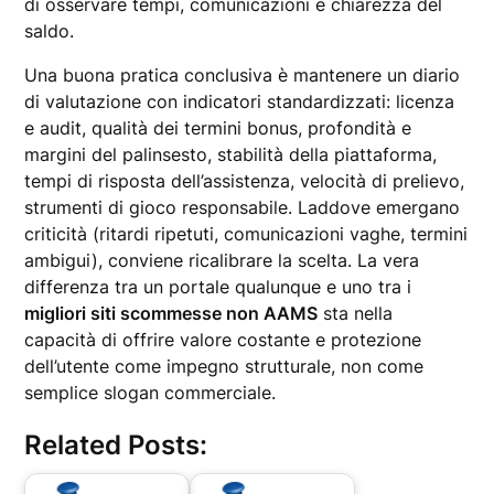
di osservare tempi, comunicazioni e chiarezza del
saldo.
Una buona pratica conclusiva è mantenere un diario
di valutazione con indicatori standardizzati: licenza
e audit, qualità dei termini bonus, profondità e
margini del palinsesto, stabilità della piattaforma,
tempi di risposta dell’assistenza, velocità di prelievo,
strumenti di gioco responsabile. Laddove emergano
criticità (ritardi ripetuti, comunicazioni vaghe, termini
ambigui), conviene ricalibrare la scelta. La vera
differenza tra un portale qualunque e uno tra i
migliori siti scommesse non AAMS
sta nella
capacità di offrire valore costante e protezione
dell’utente come impegno strutturale, non come
semplice slogan commerciale.
Related Posts: