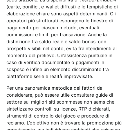
(carte, bonifici, e-wallet diffusi) e le tempistiche di
elaborazione chiare sono aspetti determinanti. Gli
operatori più strutturati espongono le finestre di
pagamento per ciascun metodo, eventuali
commissioni e limiti per transazione. Anche la
distinzione tra saldo reale e saldo bonus, con
prospetti visibili nel conto, evita fraintendimenti al
momento del prelievo. Un’assistenza puntuale in
caso di verifica documentale o pagamenti in
sospeso è infine un elemento discriminante tra
piattaforme serie e realtà improvvisate.
Per una panoramica metodica dei fattori da
considerare, può essere utile consultare guide di
settore sui
migliori siti scommesse non aams
che
sintetizzano controlli su licenze, RTP dichiarati,
strumenti di controllo del gioco e procedure di
reclamo. L’obiettivo non è trovare la promozione più
appariscente, ma individuare ambienti che uniscano