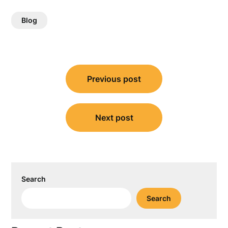
Blog
Post
Previous post
navigation
Next post
Search
Search