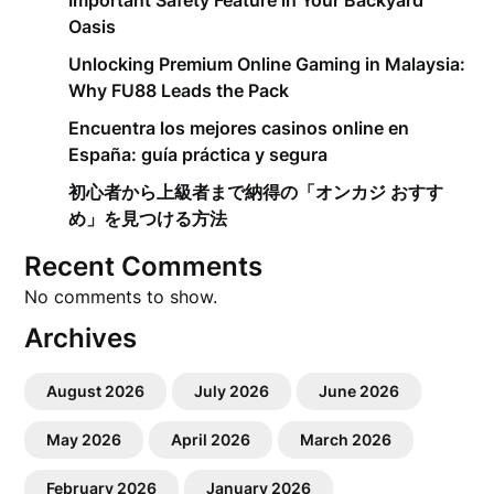
Important Safety Feature in Your Backyard
Oasis
Unlocking Premium Online Gaming in Malaysia:
Why FU88 Leads the Pack
Encuentra los mejores casinos online en
España: guía práctica y segura
初心者から上級者まで納得の「オンカジ おすす
め」を見つける方法
Recent Comments
No comments to show.
Archives
August 2026
July 2026
June 2026
May 2026
April 2026
March 2026
February 2026
January 2026