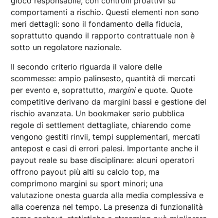
gioco responsabile, con controlli proattivi su
comportamenti a rischio. Questi elementi non sono
meri dettagli: sono il fondamento della fiducia,
soprattutto quando il rapporto contrattuale non è
sotto un regolatore nazionale.
Il secondo criterio riguarda il valore delle
scommesse: ampio palinsesto, quantità di mercati
per evento e, soprattutto,
margini
e quote. Quote
competitive derivano da margini bassi e gestione del
rischio avanzata. Un bookmaker serio pubblica
regole di settlement dettagliate, chiarendo come
vengono gestiti rinvii, tempi supplementari, mercati
antepost e casi di errori palesi. Importante anche il
payout reale su base disciplinare: alcuni operatori
offrono payout più alti su calcio top, ma
comprimono margini su sport minori; una
valutazione onesta guarda alla media complessiva e
alla coerenza nel tempo. La presenza di funzionalità