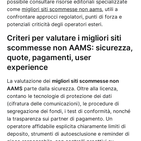
possibile consultare risorse editoriali specializzate
come
migliori siti scommesse non aams
, utili a
confrontare approcci regolatori, punti di forza e
potenziali criticità degli operatori esteri.
Criteri per valutare i migliori siti
scommesse non AAMS: sicurezza,
quote, pagamenti, user
experience
La valutazione dei
migliori siti scommesse non
AAMS
parte dalla sicurezza. Oltre alla licenza,
contano le tecnologie di protezione dei dati
(cifratura delle comunicazioni), le procedure di
segregazione dei fondi, i test di conformità, nonché
la trasparenza sui partner di pagamento. Un
operatore affidabile esplicita chiaramente limiti di
deposito, strumenti di autoesclusione e reminder di