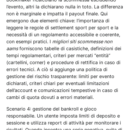
l’evento, altri la dichiarano nulla in toto. La differenza
non è marginale e impatta il payout finale. Qui
emergono due elementi chiave: l’importanza di
leggere le regole di settlement sport per sport e la
necessità di un regolamento accessibile e coerente,
con esempi pratici. I
migliori siti scommesse non
aams
forniscono tabelle di casistiche, definizioni dei
tempi regolamentari, criteri per mercati “entità”
(cartellini, corner) e procedure di rettifica in caso di
errori tecnici. A ciò si aggiunge una politica di
gestione del rischio trasparente: limiti per evento
dichiarati, criteri chiari per eventuali limitazioni
dell’account e comunicazioni tempestive in caso di
cambi di quota dovuti a errori materiali.
Scenario 4: gestione del bankroll e gioco
responsabile. Un utente imposta limiti di deposito e
sessione e utilizza report di attività per monitorare i
risultati. Quando incontra una serie negativa, evita di