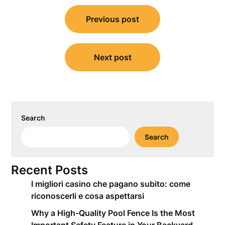
Post
Previous post
navigation
Next post
Search
Search
Recent Posts
I migliori casino che pagano subito: come
riconoscerli e cosa aspettarsi
Why a High-Quality Pool Fence Is the Most