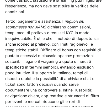
come cashout, statistiche e streaming può migliorare
l’esperienza, ma non deve sostituire la verifica delle
condizioni.
Terzo, pagamenti e assistenza. I
migliori siti
scommesse non AAMS
dichiarano commissioni,
tempi medi di prelievo e requisiti KYC in modo
inequivocabile. È utile che il metodo di deposito sia
anche idoneo al prelievo, con limiti ragionevoli e
tempistiche stabili. Diffidare di bonus con requisiti di
puntata eccessivi o clausole opache: promozioni
sostenibili legano il wagering a quote e mercati
specificati in termini semplici, evitando esclusioni
poco intuitive. Il supporto in italiano, tempi di
risposta rapidi e la possibilità di archiviare chat e
ticket sono fattori decisivi quando serve
documentare una controversia. Infine, l’usabilità:
navigazione chiara, app reattive e strumenti di filtro
per eventi e mercati riducono gli errori di