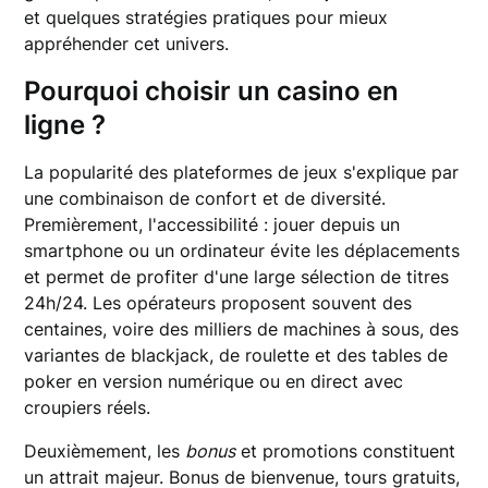
et quelques stratégies pratiques pour mieux
appréhender cet univers.
Pourquoi choisir un
casino en
ligne
?
La popularité des plateformes de jeux s'explique par
une combinaison de confort et de diversité.
Premièrement, l'accessibilité : jouer depuis un
smartphone ou un ordinateur évite les déplacements
et permet de profiter d'une large sélection de titres
24h/24. Les opérateurs proposent souvent des
centaines, voire des milliers de machines à sous, des
variantes de blackjack, de roulette et des tables de
poker en version numérique ou en direct avec
croupiers réels.
Deuxièmement, les
bonus
et promotions constituent
un attrait majeur. Bonus de bienvenue, tours gratuits,