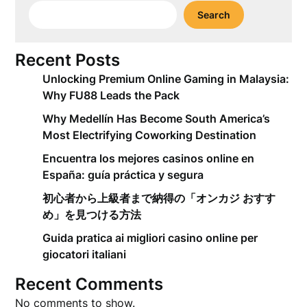
Search
Recent Posts
Unlocking Premium Online Gaming in Malaysia:
Why FU88 Leads the Pack
Why Medellín Has Become South America’s
Most Electrifying Coworking Destination
Encuentra los mejores casinos online en
España: guía práctica y segura
初心者から上級者まで納得の「オンカジ おすす
め」を見つける方法
Guida pratica ai migliori casino online per
giocatori italiani
Recent Comments
No comments to show.