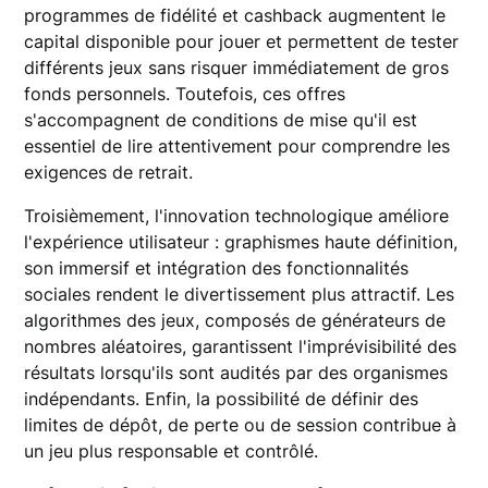
programmes de fidélité et cashback augmentent le
capital disponible pour jouer et permettent de tester
différents jeux sans risquer immédiatement de gros
fonds personnels. Toutefois, ces offres
s'accompagnent de conditions de mise qu'il est
essentiel de lire attentivement pour comprendre les
exigences de retrait.
Troisièmement, l'innovation technologique améliore
l'expérience utilisateur : graphismes haute définition,
son immersif et intégration des fonctionnalités
sociales rendent le divertissement plus attractif. Les
algorithmes des jeux, composés de générateurs de
nombres aléatoires, garantissent l'imprévisibilité des
résultats lorsqu'ils sont audités par des organismes
indépendants. Enfin, la possibilité de définir des
limites de dépôt, de perte ou de session contribue à
un jeu plus responsable et contrôlé.