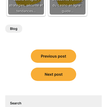
stratégies, sécurité et
du casino en ligne :
tendances…
guide…
Blog
Post
Previous post
navigation
Next post
Search