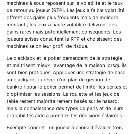
machines à sous reposent sur la volatilité et le taux
de retour au joueur (RTP). Les jeux à faible volatilité
offrent des gains plus fréquents mais de moindre
montant ; les jeux à haute volatilité délivrent des
gains rares mais potentiellement conséquents. Les
joueurs avisés consultent le RTP et choisissent des
machines selon leur profil de risque.
Le blackjack et le poker demandent de la stratégie
et maîtrisent mieux l'avantage de la maison lorsqu'ils
sont bien pratiqués. Appliquer une stratégie de base
au blackjack ou rêver d'un plan de gestion de
bankroll pour le poker permet de limiter les pertes et
d'optimiser les sessions. La roulette et les jeux de
table restent majoritairement basés sur le hasard,
mais la connaissance des types de paris et de leurs
probabilités aide à prendre des décisions éclairées.
Exemple concret : un joueur a choisi d'évaluer trois