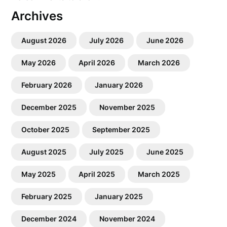
Archives
August 2026
July 2026
June 2026
May 2026
April 2026
March 2026
February 2026
January 2026
December 2025
November 2025
October 2025
September 2025
August 2025
July 2025
June 2025
May 2025
April 2025
March 2025
February 2025
January 2025
December 2024
November 2024