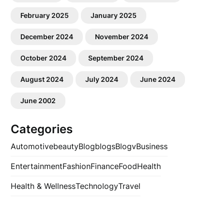
February 2025
January 2025
December 2024
November 2024
October 2024
September 2024
August 2024
July 2024
June 2024
June 2002
Categories
Automotive
beauty
Blog
blogs
Blogv
Business
Entertainment
Fashion
Finance
Food
Health
Health & Wellness
Technology
Travel