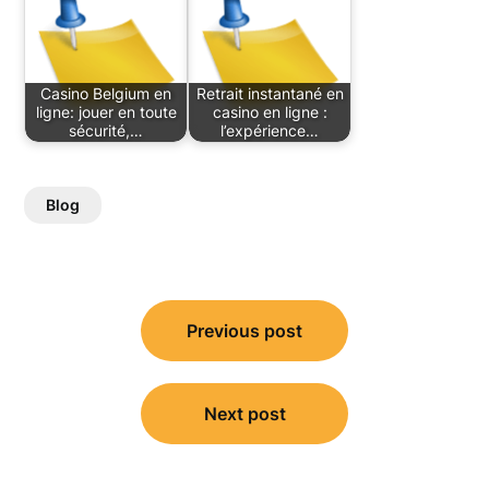
Casino Belgium en
Retrait instantané en
ligne: jouer en toute
casino en ligne :
sécurité,…
l’expérience…
Blog
Post
Previous post
navigation
Next post