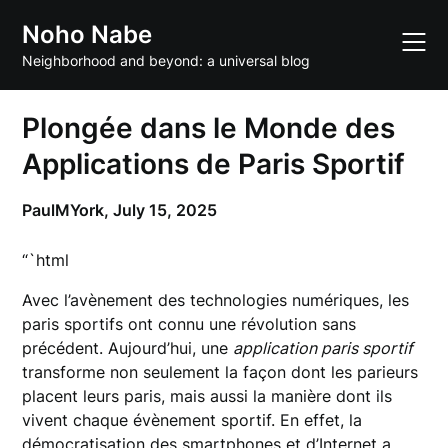
Skip
Noho Nabe
to
content
Neighborhood and beyond: a universal blog
Plongée dans le Monde des
Applications de Paris Sportif
PaulMYork,
July 15, 2025
“`html
Avec l’avènement des technologies numériques, les
paris sportifs ont connu une révolution sans
précédent. Aujourd’hui, une
application paris sportif
transforme non seulement la façon dont les parieurs
placent leurs paris, mais aussi la manière dont ils
vivent chaque évènement sportif. En effet, la
démocratisation des smartphones et d’Internet a