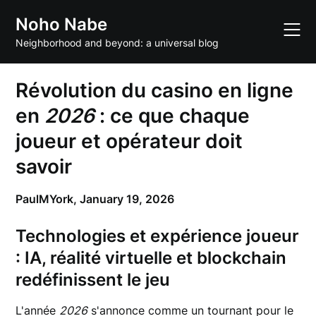
Skip
Noho Nabe
to
content
Neighborhood and beyond: a universal blog
Révolution du
casino en ligne
en
2026
: ce que chaque
joueur et opérateur doit
savoir
PaulMYork,
January 19, 2026
Technologies et expérience joueur
: IA, réalité virtuelle et blockchain
redéfinissent le jeu
L'année
2026
s'annonce comme un tournant pour le