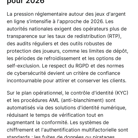
pour 2026
La pression réglementaire autour des jeux d'argent
en ligne s'intensifie à l'approche de 2026. Les
autorités nationales exigent des opérateurs plus de
transparence sur les taux de redistribution (RTP),
des audits réguliers et des outils robustes de
protection des joueurs, comme les limites de dépôt,
les périodes de refroidissement et les options de
self-exclusion. Le respect du RGPD et des normes
de cybersécurité devient un critère de confiance
incontournable pour attirer et conserver les clients.
Sur le plan opérationnel, le contrôle d'identité (KYC)
et les procédures AML (anti-blanchiment) sont
automatisés via des solutions d'identité numérique,
réduisant le temps de vérification tout en
augmentant la conformité. Les systèmes de
chiffrement et l'authentification multifactorielle sont
standards ; les fuites de données ou piratages