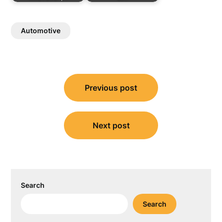
Automotive
Post
Previous post
navigation
Next post
Search
Search