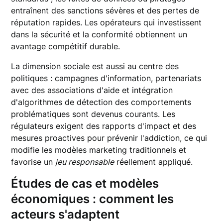
entraînent des sanctions sévères et des pertes de
réputation rapides. Les opérateurs qui investissent
dans la sécurité et la conformité obtiennent un
avantage compétitif durable.
La dimension sociale est aussi au centre des
politiques : campagnes d'information, partenariats
avec des associations d'aide et intégration
d'algorithmes de détection des comportements
problématiques sont devenus courants. Les
régulateurs exigent des rapports d'impact et des
mesures proactives pour prévenir l'addiction, ce qui
modifie les modèles marketing traditionnels et
favorise un
jeu responsable
réellement appliqué.
Études de cas et modèles
économiques : comment les
acteurs s'adaptent