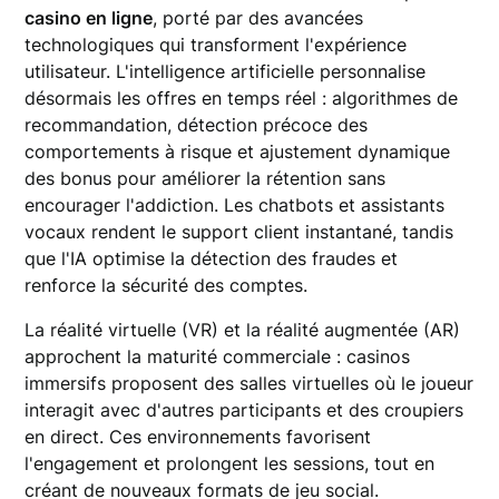
casino en ligne
, porté par des avancées
technologiques qui transforment l'expérience
utilisateur. L'intelligence artificielle personnalise
désormais les offres en temps réel : algorithmes de
recommandation, détection précoce des
comportements à risque et ajustement dynamique
des bonus pour améliorer la rétention sans
encourager l'addiction. Les chatbots et assistants
vocaux rendent le support client instantané, tandis
que l'IA optimise la détection des fraudes et
renforce la sécurité des comptes.
La réalité virtuelle (VR) et la réalité augmentée (AR)
approchent la maturité commerciale : casinos
immersifs proposent des salles virtuelles où le joueur
interagit avec d'autres participants et des croupiers
en direct. Ces environnements favorisent
l'engagement et prolongent les sessions, tout en
créant de nouveaux formats de jeu social.