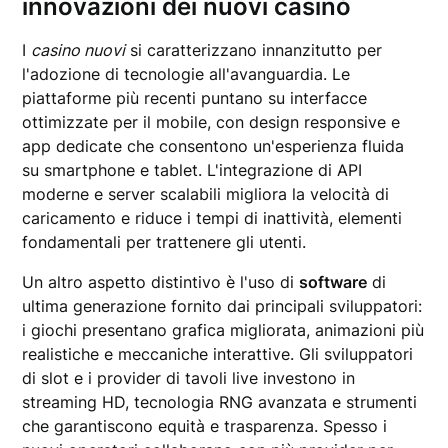
innovazioni dei nuovi casinò
I
casino nuovi
si caratterizzano innanzitutto per
l'adozione di tecnologie all'avanguardia. Le
piattaforme più recenti puntano su interfacce
ottimizzate per il mobile, con design responsive e
app dedicate che consentono un'esperienza fluida
su smartphone e tablet. L'integrazione di API
moderne e server scalabili migliora la velocità di
caricamento e riduce i tempi di inattività, elementi
fondamentali per trattenere gli utenti.
Un altro aspetto distintivo è l'uso di
software
di
ultima generazione fornito dai principali sviluppatori:
i giochi presentano grafica migliorata, animazioni più
realistiche e meccaniche interattive. Gli sviluppatori
di slot e i provider di tavoli live investono in
streaming HD, tecnologia RNG avanzata e strumenti
che garantiscono equità e trasparenza. Spesso i