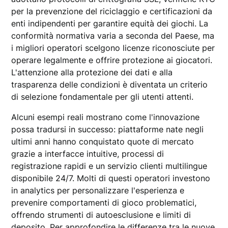
per la prevenzione del riciclaggio e certificazioni da
enti indipendenti per garantire equità dei giochi. La
conformità normativa varia a seconda del Paese, ma
i migliori operatori scelgono licenze riconosciute per
operare legalmente e offrire protezione ai giocatori.
L'attenzione alla protezione dei dati e alla
trasparenza delle condizioni è diventata un criterio
di selezione fondamentale per gli utenti attenti.
Alcuni esempi reali mostrano come l'innovazione
possa tradursi in successo: piattaforme nate negli
ultimi anni hanno conquistato quote di mercato
grazie a interfacce intuitive, processi di
registrazione rapidi e un servizio clienti multilingue
disponibile 24/7. Molti di questi operatori investono
in analytics per personalizzare l'esperienza e
prevenire comportamenti di gioco problematici,
offrendo strumenti di autoesclusione e limiti di
deposito. Per approfondire le differenze tra le nuove