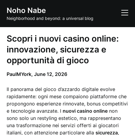
Skip
Noho Nabe
to
content
Neighborhood and beyond: a universal blog
Scopri i nuovi casino online:
innovazione, sicurezza e
opportunità di gioco
PaulMYork,
June 12, 2026
Il panorama del gioco d’azzardo digitale evolve
rapidamente: ogni mese compaiono piattaforme che
propongono esperienze rinnovate, bonus competitivi
e tecnologie avanzate. I
nuovi casino online
non
sono solo un restyling estetico, ma rappresentano
una trasformazione nei servizi offerti ai giocatori
italiani, con attenzione particolare alla
sicurezza
,