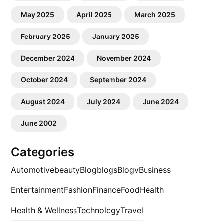
May 2025
April 2025
March 2025
February 2025
January 2025
December 2024
November 2024
October 2024
September 2024
August 2024
July 2024
June 2024
June 2002
Categories
Automotive
beauty
Blog
blogs
Blogv
Business
Entertainment
Fashion
Finance
Food
Health
Health & Wellness
Technology
Travel