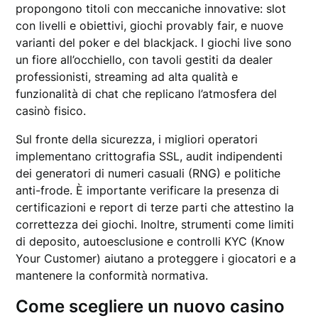
propongono titoli con meccaniche innovative: slot
con livelli e obiettivi, giochi provably fair, e nuove
varianti del poker e del blackjack. I giochi live sono
un fiore all’occhiello, con tavoli gestiti da dealer
professionisti, streaming ad alta qualità e
funzionalità di chat che replicano l’atmosfera del
casinò fisico.
Sul fronte della sicurezza, i migliori operatori
implementano crittografia SSL, audit indipendenti
dei generatori di numeri casuali (RNG) e politiche
anti-frode. È importante verificare la presenza di
certificazioni e report di terze parti che attestino la
correttezza dei giochi. Inoltre, strumenti come limiti
di deposito, autoesclusione e controlli KYC (Know
Your Customer) aiutano a proteggere i giocatori e a
mantenere la conformità normativa.
Come scegliere un nuovo casino