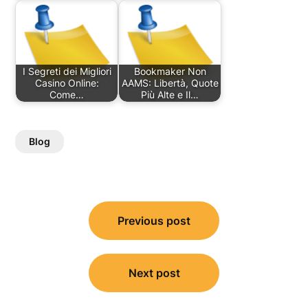
I Segreti dei Migliori
Bookmaker Non
Casino Online:
AAMS: Libertà, Quote
Come…
Più Alte e Il…
Blog
Post
Previous post
navigation
Next post