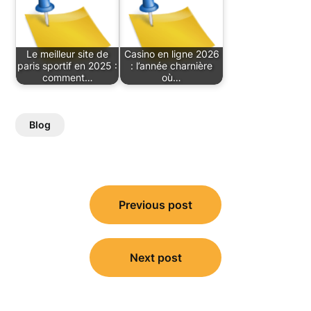
Le meilleur site de
Casino en ligne 2026
paris sportif en 2025 :
: l’année charnière
comment…
où…
Blog
Post
Previous post
navigation
Next post