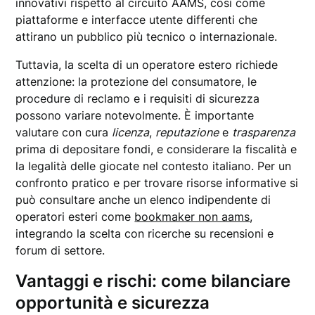
innovativi rispetto al circuito AAMS, così come
piattaforme e interfacce utente differenti che
attirano un pubblico più tecnico o internazionale.
Tuttavia, la scelta di un operatore estero richiede
attenzione: la protezione del consumatore, le
procedure di reclamo e i requisiti di sicurezza
possono variare notevolmente. È importante
valutare con cura
licenza
,
reputazione
e
trasparenza
prima di depositare fondi, e considerare la fiscalità e
la legalità delle giocate nel contesto italiano. Per un
confronto pratico e per trovare risorse informative si
può consultare anche un elenco indipendente di
operatori esteri come
bookmaker non aams
,
integrando la scelta con ricerche su recensioni e
forum di settore.
Vantaggi e rischi: come bilanciare
opportunità e sicurezza