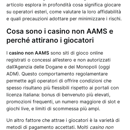
articolo esplora in profondità cosa significa giocare
su operatori esteri, come valutare la loro affidabilità
e quali precauzioni adottare per minimizzare i rischi.
Cosa sono i casino non AAMS e
perché attirano i giocatori
I
casino non AAMS
sono siti di gioco online
registrati o concessi all’estero e non autorizzati
dall’Agenzia delle Dogane e dei Monopoli (oggi
ADM). Questo comportamento regolamentare
permette agli operatori di offrire condizioni che
spesso risultano più flessibili rispetto ai portali con
licenza italiana: bonus di benvenuto più elevati,
promozioni frequenti, un numero maggiore di slot e
giochi live, e limiti di scommessa più ampi.
Un altro fattore che attrae i giocatori è la varietà di
metodi di pagamento accettati. Molti
casino non