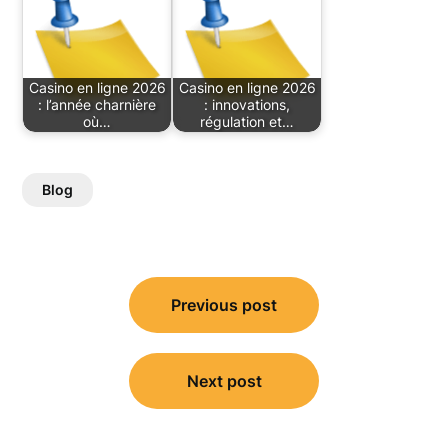
Casino en ligne 2026
Casino en ligne 2026
: l’année charnière
: innovations,
où…
régulation et…
Blog
Post
Previous post
navigation
Next post