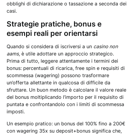
obblighi di dichiarazione o tassazione a seconda dei
casi.
Strategie pratiche, bonus e
esempi reali per orientarsi
Quando si considera di iscriversi a un
casino non
aams
, è utile adottare un approccio strategico.
Prima di tutto, leggere attentamente i termini dei
bonus: percentuali di ricarica, free spin e requisiti di
scommessa (wagering) possono trasformare
un’offerta allettante in qualcosa di difficile da
sfruttare. Un buon metodo è calcolare il valore reale
del bonus moltiplicando l’importo per il requisito di
puntata e confrontandolo con i limiti di scommessa
imposti.
Un esempio pratico: un bonus del 100% fino a 200€
con wagering 35x su deposit+bonus significa che,