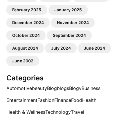
February 2025
January 2025
December 2024
November 2024
October 2024
September 2024
August 2024
July 2024
June 2024
June 2002
Categories
Automotive
beauty
Blog
blogs
Blogv
Business
Entertainment
Fashion
Finance
Food
Health
Health & Wellness
Technology
Travel