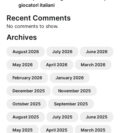
giocatori italiani
Recent Comments
No comments to show.
Archives
August 2026
July 2026
June 2026
May 2026
April 2026
March 2026
February 2026
January 2026
December 2025
November 2025
October 2025
September 2025
August 2025
July 2025
June 2025
May 2025
April 2025
March 2025