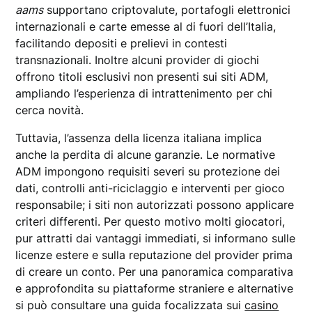
aams
supportano criptovalute, portafogli elettronici
internazionali e carte emesse al di fuori dell’Italia,
facilitando depositi e prelievi in contesti
transnazionali. Inoltre alcuni provider di giochi
offrono titoli esclusivi non presenti sui siti ADM,
ampliando l’esperienza di intrattenimento per chi
cerca novità.
Tuttavia, l’assenza della licenza italiana implica
anche la perdita di alcune garanzie. Le normative
ADM impongono requisiti severi su protezione dei
dati, controlli anti-riciclaggio e interventi per gioco
responsabile; i siti non autorizzati possono applicare
criteri differenti. Per questo motivo molti giocatori,
pur attratti dai vantaggi immediati, si informano sulle
licenze estere e sulla reputazione del provider prima
di creare un conto. Per una panoramica comparativa
e approfondita su piattaforme straniere e alternative
si può consultare una guida focalizzata sui
casino