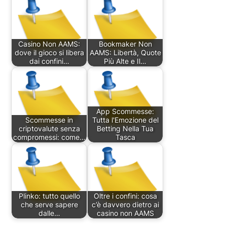
Casino Non AAMS:
Bookmaker Non
dove il gioco si libera
AAMS: Libertà, Quote
dai confini…
Più Alte e Il…
App Scommesse:
Scommesse in
Tutta l'Emozione del
criptovalute senza
Betting Nella Tua
compromessi: come…
Tasca
Plinko: tutto quello
Oltre i confini: cosa
che serve sapere
c’è davvero dietro ai
dalle…
casino non AAMS