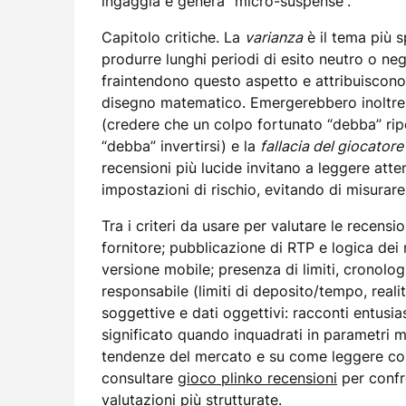
ingaggia e genera “micro-suspense”.
Capitolo critiche. La
varianza
è il tema più s
produrre lunghi periodi di esito neutro o negat
fraintendono questo aspetto e attribuiscono 
disegno matematico. Emergerebbero inoltre 
(credere che un colpo fortunato “debba” ripet
“debba” invertirsi) e la
fallacia del giocatore
recensioni più lucide invitano a leggere atte
impostazioni di rischio, evitando di misurare
Tra i criteri da usare per valutare le recensi
fornitore; pubblicazione di RTP e logica dei mo
versione mobile; presenza di limiti, cronolog
responsabile (limiti di deposito/tempo, realit
soggettive e dati oggettivi: racconti entusi
significato quando inquadrati in parametri m
tendenze del mercato e su come leggere corr
consultare
gioco plinko recensioni
per confr
valutazioni più strutturate.