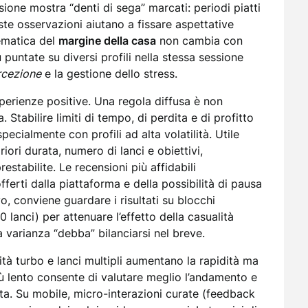
ssione mostra “denti di sega” marcati: periodi piatti
ste osservazioni aiutano a fissare aspettative
tematica del
margine della casa
non cambia con
ù puntate su diversi profili nella stessa sessione
rcezione
e la gestione dello stress.
sperienze positive. Una regola diffusa è non
 Stabilire limiti di tempo, di perdita e di profitto
pecialmente con profili ad alta volatilità. Utile
priori durata, numero di lanci e obiettivi,
stabilite. Le recensioni più affidabili
fferti dalla piattaforma e della possibilità di pausa
o, conviene guardare i risultati su blocchi
anci) per attenuare l’effetto della casualità
a varianza “debba” bilanciarsi nel breve.
ità turbo e lanci multipli aumentano la rapidità ma
ù lento consente di valutare meglio l’andamento e
ta. Su mobile, micro-interazioni curate (feedback