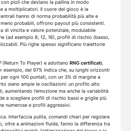
 con pioli che deviano la pallina in modo
 a moltiplicatori. Il cuore del gioco è la
centrali hanno di norma probabilità più alte e
i, meno probabili, offrono payout più consistenti.
a di vincita e valore potenziale, modulabile
 (ad esempio 8, 12, 16), profili di rischio (basso,
lizzabili. Più righe spesso significano traiettorie
P
(Return To Player) e adottano
RNG certificati
,
er esempio, del 97% indica che, su lunghi orizzonti
7 per ogni 100 puntati, con un 3% di margine a
nto siano ampie le oscillazioni: un profilo alto
ali, aumentando l’emozione ma anche la variabilità
nde a scegliere profili di rischio bassi e griglie più
he numerose e profili aggressivi.
a. Interfaccia pulita, comandi chiari per regolare
, oltre a animazioni fluide, fanno la differenza tra
ispositivi mobili, l’ottimizzazione del tocco e la