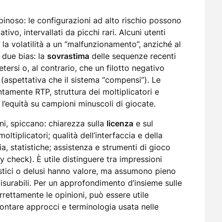
pinoso: le configurazioni ad alto rischio possono
ivo, intervallati da picchi rari. Alcuni utenti
la volatilità a un “malfunzionamento”, anziché al
due bias: la
sovrastima
delle sequenze recenti
ersi o, al contrario, che un filotto negativo
(aspettativa che il sistema “compensi”). Le
ntamente RTP, struttura dei moltiplicatori e
 l’equità su campioni minuscoli di giocate.
oni, spiccano: chiarezza sulla
licenza
e sul
ltiplicatori; qualità dell’interfaccia e della
ia, statistiche; assistenza e strumenti di gioco
y check). È utile distinguere tra impressioni
astici o delusi hanno valore, ma assumono pieno
isurabili. Per un approfondimento d’insieme sulle
ettamente le opinioni, può essere utile
ontare approcci e terminologia usata nelle