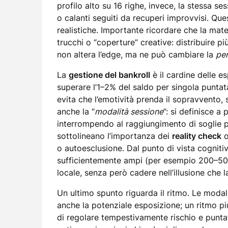
profilo alto su 16 righe, invece, la stessa se
o calanti seguiti da recuperi improvvisi. Que
realistiche. Importante ricordare che la ma
trucchi o “coperture” creative: distribuire pi
non altera l’edge, ma ne può cambiare la
pe
La
gestione del bankroll
è il cardine delle e
superare l’1–2% del saldo per singola puntata.
evita che l’emotività prenda il sopravvento, s
anche la “
modalità sessione
”: si definisce a 
interrompendo al raggiungimento di soglie pre
sottolineano l’importanza dei
reality check
o
o autoesclusione. Dal punto di vista cognitiv
sufficientemente ampi (per esempio 200–500 l
locale, senza però cadere nell’illusione che l
Un ultimo spunto riguarda il ritmo. Le modal
anche la potenziale esposizione; un ritmo pi
di regolare tempestivamente rischio e punta