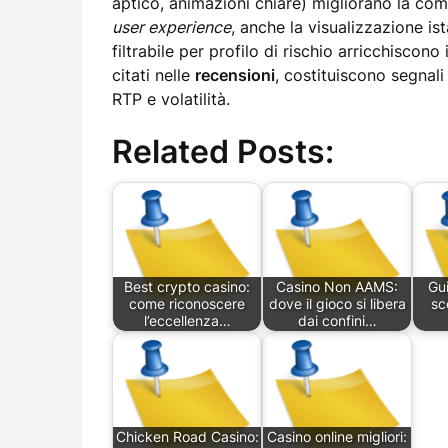
aptico, animazioni chiare) migliorano la comp
user experience
, anche la visualizzazione is
filtrabile per profilo di rischio arricchiscono
citati nelle
recensioni
, costituiscono segnali
RTP e volatilità.
Related Posts:
Best crypto casino:
Casino Non AAMS:
Gu
come riconoscere
dove il gioco si libera
sc
l’eccellenza…
dai confini…
Chicken Road Casino:
Casino online migliori: