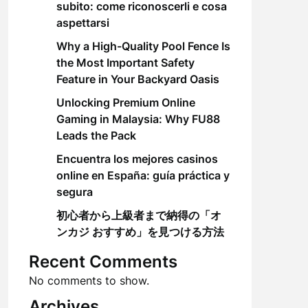
subito: come riconoscerli e cosa
aspettarsi
Why a High-Quality Pool Fence Is
the Most Important Safety
Feature in Your Backyard Oasis
Unlocking Premium Online
Gaming in Malaysia: Why FU88
Leads the Pack
Encuentra los mejores casinos
online en España: guía práctica y
segura
初心者から上級者まで納得の「オ
ンカジ おすすめ」を見つける方法
Recent Comments
No comments to show.
Archives