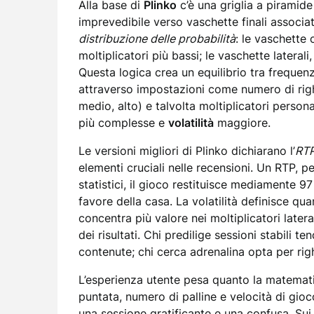
Alla base di
Plinko
c’è una griglia a piramide
imprevedibile verso vaschette finali associate
distribuzione delle probabilità
: le vaschette 
moltiplicatori più bassi; le vaschette lateral
Questa logica crea un equilibrio tra frequenz
attraverso impostazioni come numero di righe
medio, alto) e talvolta moltiplicatori persona
più complesse e
volatilità
maggiore.
Le versioni migliori di Plinko dichiarano l’
RT
elementi cruciali nelle recensioni. Un RTP, p
statistici, il gioco restituisce mediamente 9
favore della casa. La volatilità definisce qua
concentra più valore nei moltiplicatori later
dei risultati. Chi predilige sessioni stabili te
contenute; chi cerca adrenalina opta per rig
L’esperienza utente pesa quanto la matematic
puntata, numero di palline e velocità di gioco
una sessione gratificante e una confusa. Sui d