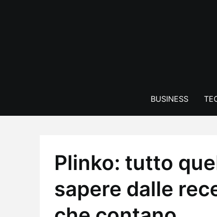
Skip
to
content
BUSINESS
TE
Plinko: tutto que
sapere dalle rece
che contano