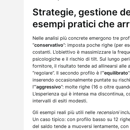
Strategie, gestione del
esempi pratici che ar
Nelle analisi più concrete emergono tre profil
“
conservativo
”: imposta poche righe (per es
costanti. L’obiettivo è massimizzare la freque
psicologiche e il rischio di tilt. Sul lungo p
fornitore, il risultato tende ad allinearsi all
“regolare”. Il secondo profilo è l’“
equilibrato
inserendo occasionalmente puntate su rischio a
l’“
aggressivo
”: molte righe (16 o oltre quando
L’esperienza qui è intensa ma discontinua,
intervalli di esiti modesti.
Gli esempi reali più utili nelle
recensioni
inclu
Un caso tipico: con profilo basso su 12 righe
del saldo tende a muoversi lentamente, con 