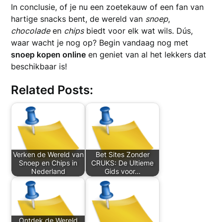
In conclusie, of je nu een zoetekauw of een fan van
hartige snacks bent, de wereld van
snoep
,
chocolade
en
chips
biedt voor elk wat wils. Dús,
waar wacht je nog op? Begin vandaag nog met
snoep kopen online
en geniet van al het lekkers dat
beschikbaar is!
Related Posts:
Verken de Wereld van
Bet Sites Zonder
Snoep en Chips in
CRUKS: De Ultieme
Nederland
Gids voor…
Ontdek de Wereld