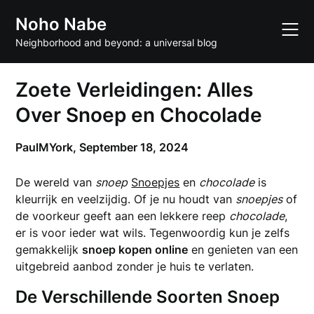
Skip
Noho Nabe
to
content
Neighborhood and beyond: a universal blog
Zoete Verleidingen: Alles
Over Snoep en Chocolade
PaulMYork,
September 18, 2024
De wereld van
snoep
Snoepjes
en
chocolade
is
kleurrijk en veelzijdig. Of je nu houdt van
snoepjes
of
de voorkeur geeft aan een lekkere reep
chocolade
,
er is voor ieder wat wils. Tegenwoordig kun je zelfs
gemakkelijk
snoep kopen online
en genieten van een
uitgebreid aanbod zonder je huis te verlaten.
De Verschillende Soorten Snoep