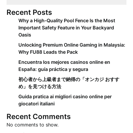
Recent Posts
Why a High-Quality Pool Fence Is the Most
Important Safety Feature in Your Backyard
Oasis
Unlocking Premium Online Gaming in Malaysia:
Why FU88 Leads the Pack
Encuentra los mejores casinos online en
España: guía práctica y segura
初心者から上級者まで納得の「オンカジ おすす
め」を見つける方法
Guida pratica ai migliori casino online per
giocatori italiani
Recent Comments
No comments to show.