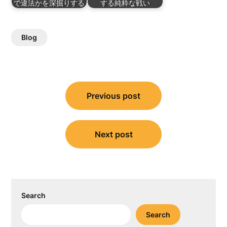
で違法かを深掘りする
する純粋な戦い
Blog
Post
Previous post
navigation
Next post
Search
Search