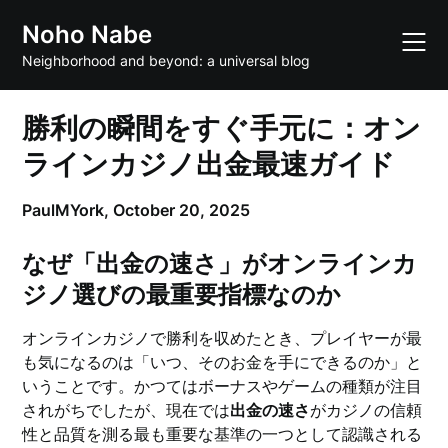
Skip
Noho Nabe
to
content
Neighborhood and beyond: a universal blog
勝利の瞬間をすぐ手元に：オン
ラインカジノ出金最速ガイド
PaulMYork,
October 20, 2025
なぜ「出金の速さ」がオンラインカ
ジノ選びの最重要指標なのか
オンラインカジノで勝利を収めたとき、プレイヤーが最
も気になるのは「いつ、そのお金を手にできるのか」と
いうことです。かつてはボーナスやゲームの種類が注目
されがちでしたが、現在では
出金の速さ
がカジノの信頼
性と品質を測る最も重要な基準の一つとして認識される